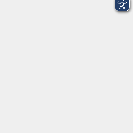
Griesstr. 27, 85567 Grafing
Montag
09:30 - 12:30
Dienstag
09:30 - 12:30
Mittwoch
09:30 - 12:30
Donnerstag
09:30 - 12:30
Ebersberg
Dr.-Wintrich-Str. 3, 85560 Ebersberg
Montag
09:30 - 12:30
Dienstag
09:30 - 12:30
Donnerstag
09:30 - 12:00
16:00 - 18:00
Freitag
09:30 - 12:30
Markt Schwaben
Marktplatz 31, 85570 Markt Schwaben
Montag
09:30 - 12:00