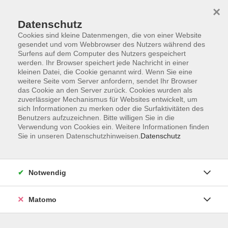
×
Datenschutz
Cookies sind kleine Datenmengen, die von einer Website
gesendet und vom Webbrowser des Nutzers während des
Surfens auf dem Computer des Nutzers gespeichert
Skip to main content
You are here:
werden. Ihr Browser speichert jede Nachricht in einer
Über uns
Unsere Dozierenden
kleinen Datei, die Cookie genannt wird. Wenn Sie eine
weitere Seite vom Server anfordern, sendet Ihr Browser
das Cookie an den Server zurück. Cookies wurden als
Rieck, Franziska
zuverlässiger Mechanismus für Websites entwickelt, um
sich Informationen zu merken oder die Surfaktivitäten des
, Feldenkrais-Lehrerin
Benutzers aufzuzeichnen. Bitte willigen Sie in die
Verwendung von Cookies ein. Weitere Informationen finden
Franziska Rieck -
Sie in unseren Datenschutzhinweisen.
Datenschutz
Feldenkraispractioner
Ausbildung / Beruf:
Notwendig
Schauspielerin,
Feldenkraispädagogin
Matomo
Qualifikation:
Akkreditierte & FVD - zertifizierte
Feldenkraispädagogin