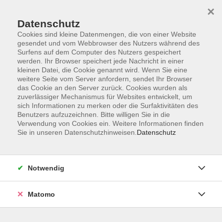
×
Datenschutz
Cookies sind kleine Datenmengen, die von einer Website
gesendet und vom Webbrowser des Nutzers während des
Surfens auf dem Computer des Nutzers gespeichert
Skip to main content
You are here:
werden. Ihr Browser speichert jede Nachricht in einer
Über uns
Unsere Dozierenden
kleinen Datei, die Cookie genannt wird. Wenn Sie eine
weitere Seite vom Server anfordern, sendet Ihr Browser
das Cookie an den Server zurück. Cookies wurden als
Pfaffinger, Annette
zuverlässiger Mechanismus für Websites entwickelt, um
sich Informationen zu merken oder die Surfaktivitäten des
Benutzers aufzuzeichnen. Bitte willigen Sie in die
Englisch Kursleiterin
Verwendung von Cookies ein. Weitere Informationen finden
Sie in unseren Datenschutzhinweisen.
Datenschutz
Als Deutsch-Kanadierin unterrichte
ich im englischen Sprachbereich seit
über 35 Jahren an der VHS. Mit
Notwendig
einem Bachelor in Deutsch und
Anglistik kam ich vor vielen Jahren
Matomo
nach Bayern und fand hier ein
Zuhause. Neben anderen Hobbies,
interessiere ich mich besonders für