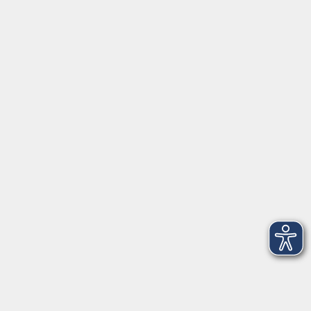
85567 Grafing
info@vhs-ebersberger-land.de
Tel: 08092 8195-0
Servicezeiten
Grafing
Griesstr. 27, 85567 Grafing
Montag
09:30 - 12:30
Dienstag
09:30 - 12:30
Mittwoch
09:30 - 12:30
Donnerstag
09:30 - 12:30
Ebersberg
Dr.-Wintrich-Str. 3, 85560 Ebersberg