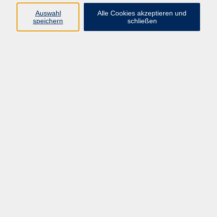
die interkulturelle Kommunikation.
Auswahl
Alle Cookies akzeptieren und
speichern
schließen
English - Morning Talk B1 / B2
Do. 01.10.2026 09:00
Markt Schwaben
zurück zur Übersicht
Barrierefreiheit
Lage & Routenplan
Impressum
AGB