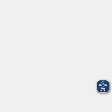
Zweckverband Kommunale Bildung
Griesstr. 27
85567 Grafing
info@vhs-ebersberger-land.de
Tel: 08092 8195-0
Servicezeiten
Grafing
Griesstr. 27, 85567 Grafing
Montag
09:30 - 12:30
Dienstag
09:30 - 12:30
Mittwoch
09:30 - 12:30
Donnerstag
09:30 - 12:30