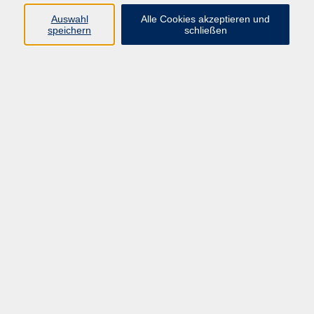
Ich möchte Sie mit meinem Yoga in
Auswahl
Alle Cookies akzeptieren und
Ihre Mitte bringen und zu einer
speichern
schließen
tiefen Entspannung führen, sowie
Ihre Beweglichkeit erhöhen und Ihre
Kraft wecken. Dies alles in einer
schönen Atmosphäre, in der auch
mal gelacht werden darf. Austausch
untereinander ist mir wichtig,
sodass alle voneinander profitieren
können.
Weitere Infos finden Sie auf meiner
website www.anita-berger.de
Anita Berger ist seit 2020 an unserer
vhs tätig und arbeitet als
Kursleiterin im Fachgebiet
Entspannung.