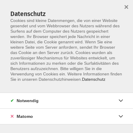
×
Datenschutz
Cookies sind kleine Datenmengen, die von einer Website
gesendet und vom Webbrowser des Nutzers während des
Surfens auf dem Computer des Nutzers gespeichert
Skip to main content
You are here:
werden. Ihr Browser speichert jede Nachricht in einer
Über uns
Unsere Dozierenden
kleinen Datei, die Cookie genannt wird. Wenn Sie eine
weitere Seite vom Server anfordern, sendet Ihr Browser
das Cookie an den Server zurück. Cookies wurden als
Berger, Anita
zuverlässiger Mechanismus für Websites entwickelt, um
sich Informationen zu merken oder die Surfaktivitäten des
, Yogalehrerin
Benutzers aufzuzeichnen. Bitte willigen Sie in die
Verwendung von Cookies ein. Weitere Informationen finden
Studienabschluss /
Sie in unseren Datenschutzhinweisen.
Datenschutz
Berufsausbildung:
Heilpädagogin
Zusatzqualifikationen /
Notwendig
Fortbildungen:
Yogalehrerin (Luna Yoga, Hatha
Matomo
Yoga), ShenDo Shiatsu Praktikerin
Mein Unterrichtsstil: