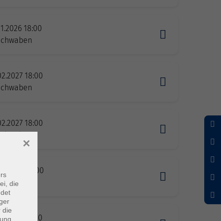
11.2026 18:00
Schwaben
02.2027 18:00
Schwaben
02.2027 18:00
Schwaben
×
05.2027 18:00
rs
Schwaben
ei, die
ndet
ger
 die
07.2027 18:00
dung