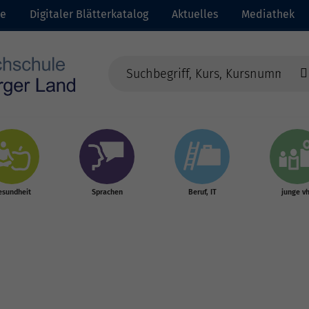
te
Digitaler Blätterkatalog
Aktuelles
Mediathek
esundheit
Sprachen
Beruf, IT
junge v