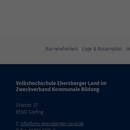
Barrierefreiheit
Lage & Routenplan
I
Volkshochschule Ebersberger Land im
Zweckverband Kommunale Bildung
Griesstr. 27
85567 Grafing
info@vhs-ebersberger-land.de