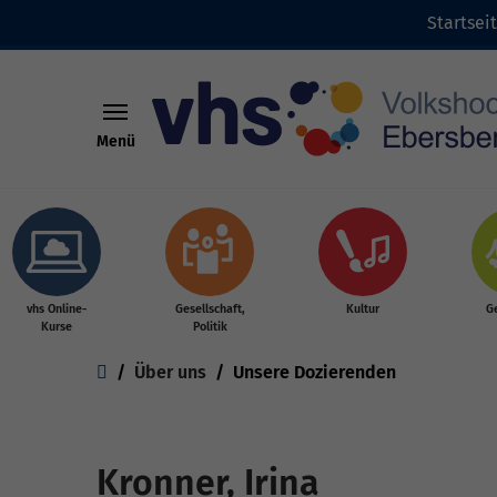
Startsei
Menü
Skip to main content
vhs Online-
Gesellschaft,
Kultur
G
Kurse
Politik
You are here:
Über uns
Unsere Dozierenden
Kronner, Irina