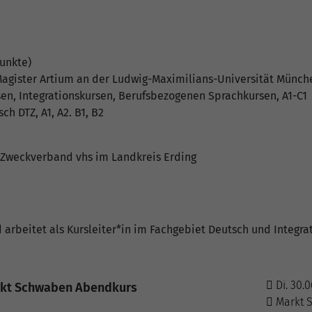
unkte)
 Magister Artium an der Ludwig-Maximilians-Universität Münch
sen, Integrationskursen, Berufsbezogenen Sprachkursen, A1-C1
ch DTZ, A1, A2. B1, B2
m Zweckverband vhs im Landkreis Erding
nd arbeitet als Kursleiter*in im Fachgebiet Deutsch und Integra
Di. 30.0
arkt Schwaben Abendkurs
Markt 