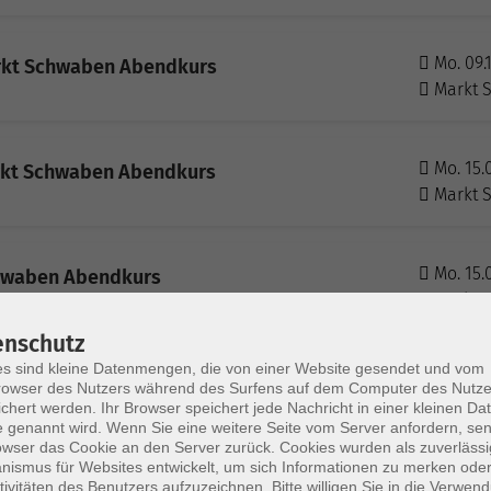
Mo. 09.
arkt Schwaben Abendkurs
Markt 
Mo. 15.
arkt Schwaben Abendkurs
Markt 
Mo. 15.
chwaben Abendkurs
Markt 
enschutz
s sind kleine Datenmengen, die von einer Website gesendet und vom
Mo. 03.
arkt Schwaben Abendkurs
owser des Nutzers während des Surfens auf dem Computer des Nutze
Markt 
chert werden. Ihr Browser speichert jede Nachricht in einer kleinen Dat
 genannt wird. Wenn Sie eine weitere Seite vom Server anfordern, se
owser das Cookie an den Server zurück. Cookies wurden als zuverlässi
ismus für Websites entwickelt, um sich Informationen zu merken oder
Mo. 19.
arkt Schwaben Abendkurs
tivitäten des Benutzers aufzuzeichnen. Bitte willigen Sie in die Verwen