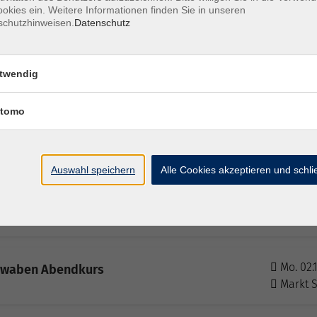
okies ein. Weitere Informationen finden Sie in unseren
Markt 
schutzhinweisen.
Datenschutz
Mo. 06.
arkt Schwaben Abendkurs
twendig
Markt 
tomo
Mo. 13.
arkt Schwaben Abendkurs
Markt 
Auswahl speichern
Alle Cookies akzeptieren und schl
Mo. 19.
arkt Schwaben Abendkurs
Markt 
Mo. 02.
chwaben Abendkurs
Markt 