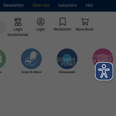
Newsletter
Über uns
Gutschein
FAQ
Login
Login
Merkzettel
Warenkorb
Kursleitende
hs
Kurse für Ältere
Schwerpunkt
Vortragskarte