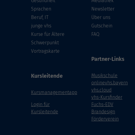
Gesundheit
Mediathek
Sprachen
Newsletter
Beruf, IT
Über uns
junge vhs
Gutschein
Kurse für Ältere
FAQ
Schwerpunkt
Vortragskarte
Partner-Links
Kursleitende
Musikschule
onlinevhs.bayern
vhs.cloud
Kursmanagementapp
vhs-Kursfinder
Login für
Fuchs-EDV
Kursleitende
Brandesign
Förderverein