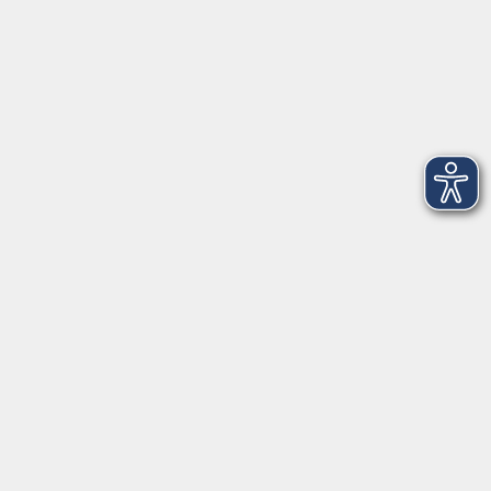
Servicezeiten
Grafing
Griesstr. 27, 85567 Grafing
Montag
09:30 - 12:30
Dienstag
09:30 - 12:30
Mittwoch
09:30 - 12:30
Donnerstag
09:30 - 12:30
Ebersberg
Dr.-Wintrich-Str. 3, 85560 Ebersberg
Montag
09:30 - 12:30
Dienstag
09:30 - 12:30
Donnerstag
09:30 - 12:00
16:00 - 18:00
Freitag
09:30 - 12:30