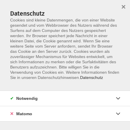
×
Datenschutz
Cookies sind kleine Datenmengen, die von einer Website
gesendet und vom Webbrowser des Nutzers während des
Surfens auf dem Computer des Nutzers gespeichert
Skip to main content
You are here:
werden. Ihr Browser speichert jede Nachricht in einer
Über uns
Unsere Dozierenden
kleinen Datei, die Cookie genannt wird. Wenn Sie eine
weitere Seite vom Server anfordern, sendet Ihr Browser
das Cookie an den Server zurück. Cookies wurden als
Ametsbichler, Josef
zuverlässiger Mechanismus für Websites entwickelt, um
sich Informationen zu merken oder die Surfaktivitäten des
Benutzers aufzuzeichnen. Bitte willigen Sie in die
Josef Ametsbichler ist seit nunmehr
Verwendung von Cookies ein. Weitere Informationen finden
45 Jahren als Kontrabassist,
Sie in unseren Datenschutzhinweisen.
Datenschutz
Pädagoge, Komponist, Arrangeur,
Jazzfestivalchef, und Bigbandleiter
tätig.
Notwendig
Tourneen führten in quer durch
Europa und bis nach China. Mit
Matomo
seiner Band “Ametsbichler 5“
begleitete er die Bayerischen