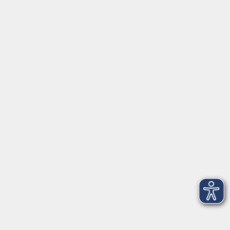
Griesstr. 27
85567 Grafing
info@vhs-ebersberger-land.de
Tel: 08092 8195-0
Servicezeiten
Grafing
Griesstr. 27, 85567 Grafing
Montag
09:30 - 12:30
Dienstag
09:30 - 12:30
Mittwoch
09:30 - 12:30
Donnerstag
09:30 - 12:30
Ebersberg