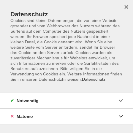
×
Datenschutz
Cookies sind kleine Datenmengen, die von einer Website
gesendet und vom Webbrowser des Nutzers während des
Surfens auf dem Computer des Nutzers gespeichert
Skip to main content
You are here:
werden. Ihr Browser speichert jede Nachricht in einer
Über uns
Unsere Dozierenden
kleinen Datei, die Cookie genannt wird. Wenn Sie eine
weitere Seite vom Server anfordern, sendet Ihr Browser
das Cookie an den Server zurück. Cookies wurden als
Schünke, Lina Dagmar
zuverlässiger Mechanismus für Websites entwickelt, um
sich Informationen zu merken oder die Surfaktivitäten des
, Yogalehrerin
Benutzers aufzuzeichnen. Bitte willigen Sie in die
Verwendung von Cookies ein. Weitere Informationen finden
Lina Dagmar Schünke ist seit 2014
Sie in unseren Datenschutzhinweisen.
Datenschutz
an unserer vhs tätig und arbeitet als
Kursleiterin im Fachgebiet
Entspannung.
Notwendig
Matomo
Yoga