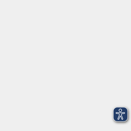
info@vhs-ebersberger-land.de
Tel: 08092 8195-0
Servicezeiten
Grafing
Griesstr. 27, 85567 Grafing
Montag
09:30 - 12:30
Dienstag
09:30 - 12:30
Mittwoch
09:30 - 12:30
Donnerstag
09:30 - 12:30
Ebersberg
Dr.-Wintrich-Str. 3, 85560 Ebersberg
Montag
09:30 - 12:30