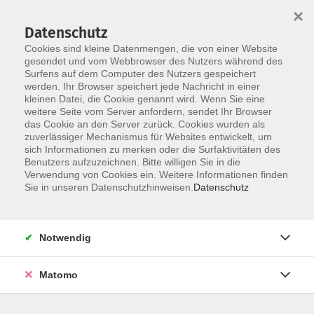
×
Datenschutz
Cookies sind kleine Datenmengen, die von einer Website
gesendet und vom Webbrowser des Nutzers während des
Surfens auf dem Computer des Nutzers gespeichert
Skip to main content
You are here:
werden. Ihr Browser speichert jede Nachricht in einer
Über uns
Unsere Dozierenden
kleinen Datei, die Cookie genannt wird. Wenn Sie eine
weitere Seite vom Server anfordern, sendet Ihr Browser
das Cookie an den Server zurück. Cookies wurden als
zuverlässiger Mechanismus für Websites entwickelt, um
Der Dozent konnte leider nicht gefunden
sich Informationen zu merken oder die Surfaktivitäten des
Benutzers aufzuzeichnen. Bitte willigen Sie in die
werden
Verwendung von Cookies ein. Weitere Informationen finden
Sie in unseren Datenschutzhinweisen.
Datenschutz
Barrierefreiheit
Notwendig
Lage & Routenplan
Matomo
Impressum
AGB