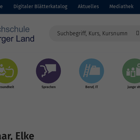
te
Digitaler Blätterkatalog
Aktuelles
Mediathek
esundheit
Sprachen
Beruf, IT
junge v
ar, Elke