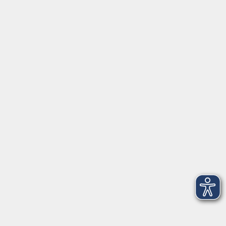
info@vhs-ebersberger-land.de
Tel: 08092 8195-0
Servicezeiten
Grafing
Griesstr. 27, 85567 Grafing
Montag
09:30 - 12:30
Dienstag
09:30 - 12:30
Mittwoch
09:30 - 12:30
Donnerstag
09:30 - 12:30
Ebersberg
Dr.-Wintrich-Str. 3, 85560 Ebersberg
Montag
09:30 - 12:30
Dienstag
09:30 - 12:30