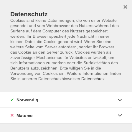
×
Datenschutz
Cookies sind kleine Datenmengen, die von einer Website
gesendet und vom Webbrowser des Nutzers während des
Surfens auf dem Computer des Nutzers gespeichert
Skip to main content
You are here:
werden. Ihr Browser speichert jede Nachricht in einer
Über uns
Unsere Dozierenden
kleinen Datei, die Cookie genannt wird. Wenn Sie eine
weitere Seite vom Server anfordern, sendet Ihr Browser
das Cookie an den Server zurück. Cookies wurden als
zuverlässiger Mechanismus für Websites entwickelt, um
Der Dozent konnte leider nicht gefunden werden
sich Informationen zu merken oder die Surfaktivitäten des
Benutzers aufzuzeichnen. Bitte willigen Sie in die
Verwendung von Cookies ein. Weitere Informationen finden
Sie in unseren Datenschutzhinweisen.
Datenschutz
Barrierefreiheit
Notwendig
Lage & Routenplan
Impressum
Matomo
AGB
Datenschutzerklärung