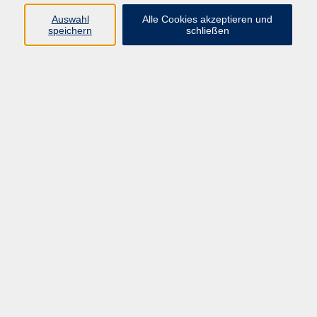
Widerruf
Auswahl
Alle Cookies akzeptieren und
speichern
schließen
Programm
vhs Online-Kurse
Gesellschaft, Politik
Kultur
Gesundheit
Sprachen
Beruf, IT
junge vhs
Kurse für Ältere
Schwerpunkt
Vortragskarte
Kursleitende