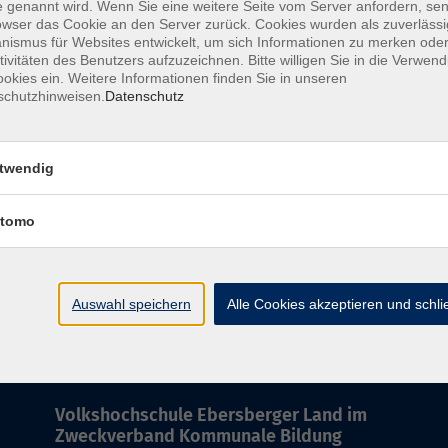
 genannt wird. Wenn Sie eine weitere Seite vom Server anfordern, se
owser das Cookie an den Server zurück. Cookies wurden als zuverlässi
ismus für Websites entwickelt, um sich Informationen zu merken oder
Do. 01.1
tivitäten des Benutzers aufzuzeichnen. Bitte willigen Sie in die Verwen
okies ein. Weitere Informationen finden Sie in unseren
Ebersb
schutzhinweisen.
Datenschutz
twendig
tomo
Barrierefreiheit
Lage & Routenplan
I
Auswahl speichern
Alle Cookies akzeptieren und schl
Volkshochschule Ebersberger Land im
Zweckverband Kommunale Bildung