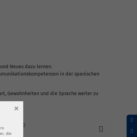
 und Neues dazu lernen.
Kommunikationskompetenzen in der spanischen
art, Gewohnheiten und die Sprache weiter zu
×
0.2026 18:30
rs
erg
ei, die