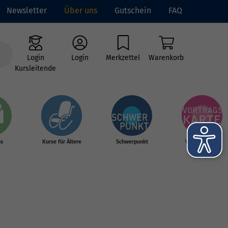
Newsletter
Über uns
Gutschein
FAQ
Login
Login
Merkzettel
Warenkorb
Kursleitende
hs
Kurse für Ältere
Schwerpunkt
Vortragskarte