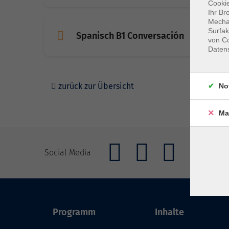
Cookie
Ihr Br
Mechan
Surfak
Spanisch B1 Conversación
von Co
Daten
zurück zur Übersicht
No
Ma
Social Media
Programm
Inhalte