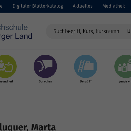
te
Digitaler Blätterkatalog
Aktuelles
Mediathek
esundheit
Sprachen
Beruf, IT
junge v
luquer, Marta