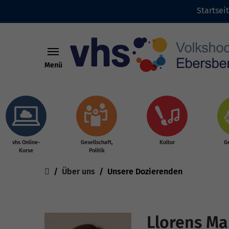
Startsei
Menü
Skip to main content
vhs Online-
Gesellschaft,
Kultur
G
Kurse
Politik
You are here:
Über uns
Unsere Dozierenden
Llorens Ma