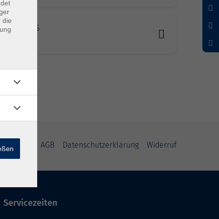
ndet
ger
 die
0.2026 19:35
dung
erg
mpressum
AGB
Datenschutzerklärung
Widerruf
ießen
Servicezeiten