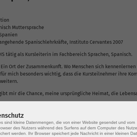
ation
nisch Muttersprache
 Spanien
 angehende Spanischlehrkräfte, Instituto Cervantes 2007
HS tätig als Kursleiterin im Fachbereich Sprachen, Spanisch.
... Ein Ort der Zusammenkunft. Wo Menschen sich kennenlernen
 für mich besonders wichtig, dass die Kursteilnehmer ihre 
weitern.
 gibt mir die Chance, meine ursprüngliche Heimat, die Lebens
enschutz
s sind kleine Datenmengen, die von einer Website gesendet und vom
Do. 01.1
owser des Nutzers während des Surfens auf dem Computer des Nutze
ederholen
Ebersb
chert werden. Ihr Browser speichert jede Nachricht in einer kleinen Dat