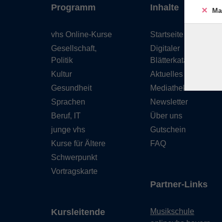
Programm
Inhalte
Ma
vhs Online-Kurse
Startseite
Gesellschaft,
Digitaler
Politik
Blätterkatalog
Kultur
Aktuelles
Gesundheit
Mediathek
Sprachen
Newsletter
Beruf, IT
Über uns
junge vhs
Gutschein
Kurse für Ältere
FAQ
Schwerpunkt
Vortragskarte
Partner-Links
Kursleitende
Musikschule