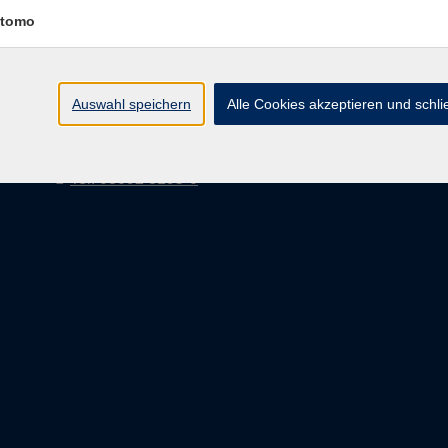
Volkshochschule Ebersberger Land im
tomo
Zweckverband Kommunale Bildung
Griesstr. 27
Auswahl speichern
Alle Cookies akzeptieren und schl
85567 Grafing
info@vhs-ebersberger-land.de
Tel: 08092 8195-0