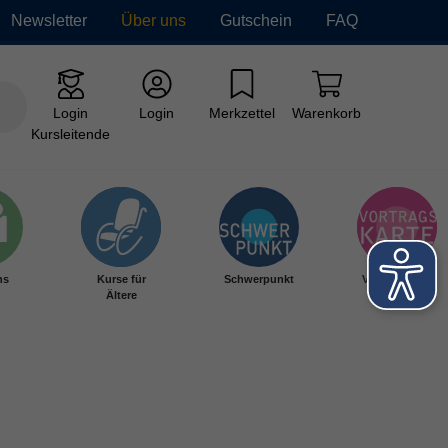
Newsletter
Über uns
Gutschein
FAQ
Login
Login
Merkzettel
Warenkorb
Kursleitende
hs
Kurse für
Schwerpunkt
Vortragskarte
Ältere