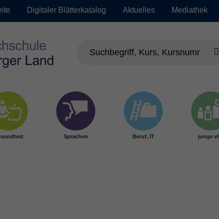
eite
Digitaler Blätterkatalog
Aktuelles
Mediathek
sundheit
Sprachen
Beruf, IT
junge v