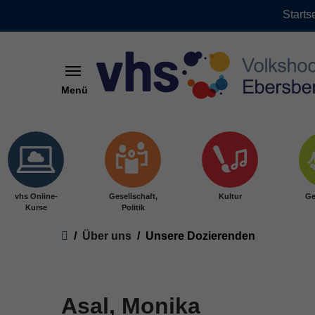
Starts
Menü
Skip to main content
vhs Online-
Gesellschaft,
Kultur
Ge
Kurse
Politik
You are here:
Über uns
Unsere Dozierenden
Asal, Monika