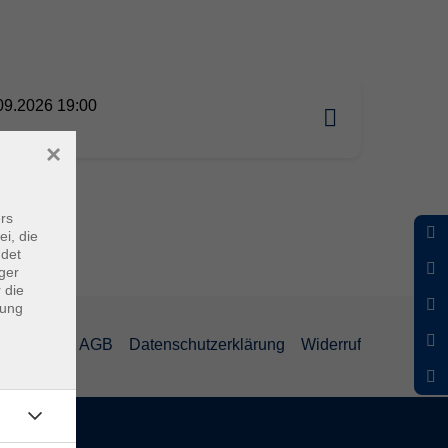
09.2026 19:00
×
rs
ei, die
ndet
ger
 die
dung
mpressum
AGB
Datenschutzerklärung
Widerruf