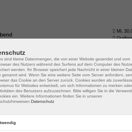
Mi. 30.
Abend
Grafing
enschutz
s sind kleine Datenmengen, die von einer Website gesendet und vom
owser des Nutzers während des Surfens auf dem Computer des Nutze
chert werden. Ihr Browser speichert jede Nachricht in einer kleinen Dat
 genannt wird. Wenn Sie eine weitere Seite vom Server anfordern, se
owser das Cookie an den Server zurück. Cookies wurden als zuverlässi
ismus für Websites entwickelt, um sich Informationen zu merken oder
tivitäten des Benutzers aufzuzeichnen. Bitte willigen Sie in die Verwen
okies ein. Weitere Informationen finden Sie in unseren
Barrierefreiheit
Lage & Routenplan
I
schutzhinweisen.
Datenschutz
twendig