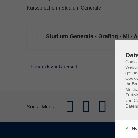
Kurssprecherin Studium Generale
Studium Generale - Grafing - Mi - 
Dat
Cookie
zurück zur Übersicht
Webbr
gespei
Cookie
Ihr Br
Mechan
Surfak
von Co
Daten
Social Media
No