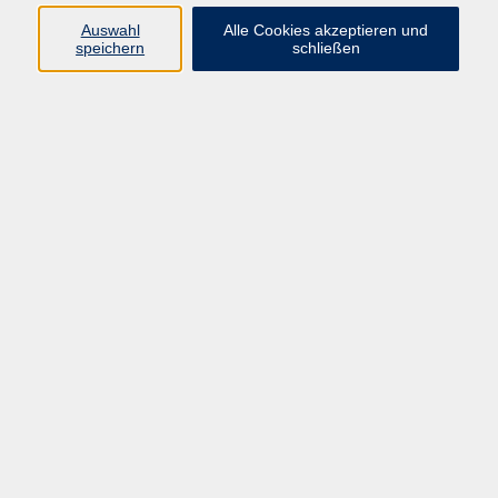
Unterricht an verschiedenen VHS
Auswahl
Alle Cookies akzeptieren und
speichern
schließen
Die VHS ist für mich...
...die naheliegendste Möglichkeit zur
Horizonterweiterung.
Italienisch B1+ / B2 ab Lektion 4
Mo. 05.10.2026 18:00
Markt Schwaben
zurück zur Übersicht