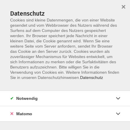
×
Datenschutz
Cookies sind kleine Datenmengen, die von einer Website
gesendet und vom Webbrowser des Nutzers während des
Surfens auf dem Computer des Nutzers gespeichert
Skip to main content
You are here:
werden. Ihr Browser speichert jede Nachricht in einer
Über uns
Unsere Dozierenden
kleinen Datei, die Cookie genannt wird. Wenn Sie eine
weitere Seite vom Server anfordern, sendet Ihr Browser
das Cookie an den Server zurück. Cookies wurden als
Ritt, Gerlinde
zuverlässiger Mechanismus für Websites entwickelt, um
sich Informationen zu merken oder die Surfaktivitäten des
Benutzers aufzuzeichnen. Bitte willigen Sie in die
Kursleitung Italienisch
Verwendung von Cookies ein. Weitere Informationen finden
Sie in unseren Datenschutzhinweisen.
Datenschutz
AUSBILDUNG / BERUF /
QUALIFIKATIONEN:
Grundstudium Romanistik LMU
Notwendig
München
Sprachen- und Dolmetscherinstitut
Matomo
München
Verlagsarbeit
EUROLTA Zertifikate