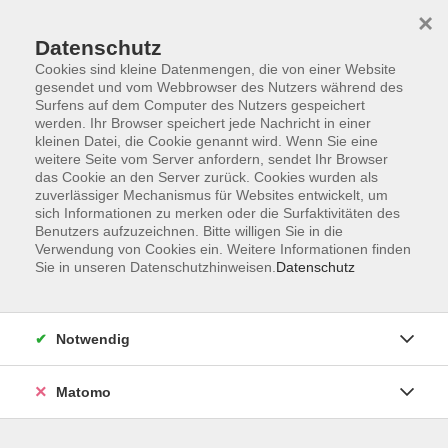
×
Datenschutz
Cookies sind kleine Datenmengen, die von einer Website
gesendet und vom Webbrowser des Nutzers während des
Surfens auf dem Computer des Nutzers gespeichert
Skip to main content
You are here:
werden. Ihr Browser speichert jede Nachricht in einer
Über uns
Unsere Dozierenden
kleinen Datei, die Cookie genannt wird. Wenn Sie eine
weitere Seite vom Server anfordern, sendet Ihr Browser
das Cookie an den Server zurück. Cookies wurden als
zuverlässiger Mechanismus für Websites entwickelt, um
sich Informationen zu merken oder die Surfaktivitäten des
Benutzers aufzuzeichnen. Bitte willigen Sie in die
Verwendung von Cookies ein. Weitere Informationen finden
Horten, Stefanie
Sie in unseren Datenschutzhinweisen.
Datenschutz
Fachbereichsleitung DAF
Notwendig
Matomo
Einbürgerungstest
Di. 27.10.2026 13:00