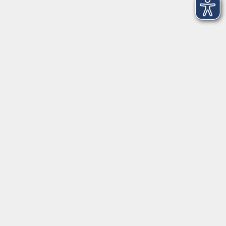
Servicezeiten
Grafing
Griesstr. 27, 85567 Grafing
Montag
09:30 - 12:30
Dienstag
09:30 - 12:30
Mittwoch
09:30 - 12:30
Donnerstag
09:30 - 12:30
Ebersberg
Dr.-Wintrich-Str. 3, 85560 Ebersberg
Montag
09:30 - 12:30
Dienstag
09:30 - 12:30
Donnerstag
09:30 - 12:00
16:00 - 18:00
Freitag
09:30 - 12:30
Markt Schwaben