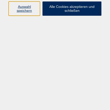
Auswahl
Alle Cookies akzeptieren und
Programm
speichern
schließen
vhs Online-Kurse
Gesellschaft, Politik
Kultur
Gesundheit
Sprachen
Beruf, IT
junge vhs
Kurse für Ältere
Schwerpunkt
Vortragskarte
Kursleitende