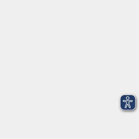
Servicezeiten
Grafing
Griesstr. 27, 85567 Grafing
Montag
09:30 - 12:30
Dienstag
09:30 - 12:30
Mittwoch
09:30 - 12:30
Donnerstag
09:30 - 12:30
Ebersberg
Dr.-Wintrich-Str. 3, 85560 Ebersberg
Montag
09:30 - 12:30
Dienstag
09:30 - 12:30
Donnerstag
09:30 - 12:00
16:00 - 18:00