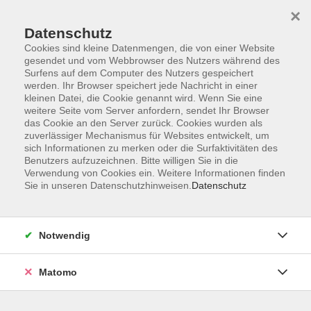
×
Datenschutz
Cookies sind kleine Datenmengen, die von einer Website
gesendet und vom Webbrowser des Nutzers während des
Surfens auf dem Computer des Nutzers gespeichert
Skip to main content
werden. Ihr Browser speichert jede Nachricht in einer
kleinen Datei, die Cookie genannt wird. Wenn Sie eine
weitere Seite vom Server anfordern, sendet Ihr Browser
Der Kurs konnte nicht gefunden werden.
das Cookie an den Server zurück. Cookies wurden als
zuverlässiger Mechanismus für Websites entwickelt, um
sich Informationen zu merken oder die Surfaktivitäten des
Benutzers aufzuzeichnen. Bitte willigen Sie in die
Verwendung von Cookies ein. Weitere Informationen finden
Sie in unseren Datenschutzhinweisen.
Datenschutz
Barrierefreiheit
Lage & Routenplan
Impressum
Notwendig
AGB
Datenschutzerklärung
Matomo
Widerruf