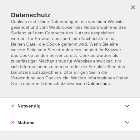
×
Datenschutz
Cookies sind kleine Datenmengen, die von einer Website
gesendet und vom Webbrowser des Nutzers während des
Surfens auf dem Computer des Nutzers gespeichert
Skip to main content
werden. Ihr Browser speichert jede Nachricht in einer
kleinen Datei, die Cookie genannt wird. Wenn Sie eine
weitere Seite vom Server anfordern, sendet Ihr Browser
Der Kurs konnte nicht gefunden werden.
das Cookie an den Server zurück. Cookies wurden als
zuverlässiger Mechanismus für Websites entwickelt, um
sich Informationen zu merken oder die Surfaktivitäten des
Benutzers aufzuzeichnen. Bitte willigen Sie in die
Verwendung von Cookies ein. Weitere Informationen finden
Sie in unseren Datenschutzhinweisen.
Datenschutz
Barrierefreiheit
Lage & Routenplan
Impressum
Notwendig
AGB
Datenschutzerklärung
Matomo
Widerruf