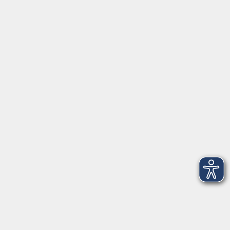
Servicezeiten
Grafing
Griesstr. 27, 85567 Grafing
Montag
09:30 - 12:30
Dienstag
09:30 - 12:30
Mittwoch
09:30 - 12:30
Donnerstag
09:30 - 12:30
Ebersberg
Dr.-Wintrich-Str. 3, 85560 Ebersberg
Montag
09:30 - 12:30
Dienstag
09:30 - 12:30
Donnerstag
09:30 - 12:00
16:00 - 18:00