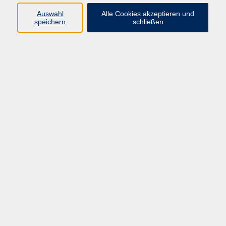
Auswahl
Alle Cookies akzeptieren und
Programm
speichern
schließen
vhs Online-Kurse
Gesellschaft, Politik
Kultur
Gesundheit
Sprachen
Beruf, IT
junge vhs
Kurse für Ältere
Schwerpunkt
Vortragskarte
Kursleitende