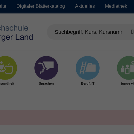
eite
Digitaler Blätterkatalog
Aktuelles
Mediathek
sundheit
Sprachen
Beruf, IT
junge v