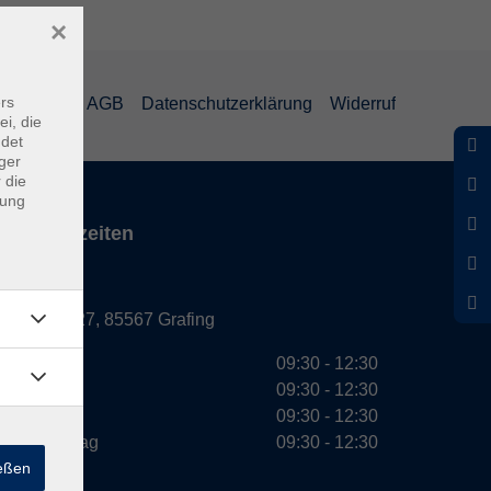
×
rs
mpressum
AGB
Datenschutzerklärung
Widerruf
ei, die
ndet
ger
 die
dung
Servicezeiten
Grafing
Griesstr. 27, 85567 Grafing
Montag
09:30 - 12:30
Dienstag
09:30 - 12:30
Mittwoch
09:30 - 12:30
Donnerstag
09:30 - 12:30
ießen