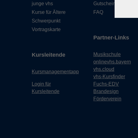
junge vhs
Gutschein
Kurse für Ältere
FAQ
Schwerpunkt
Vortragskarte
Partner-Links
Kursleitende
Musikschule
onlinevhs.bayern
vhs.cloud
Kursmanagementapp
vhs-Kursfinder
Login für
Fuchs-EDV
Kursleitende
Brandesign
Förderverein