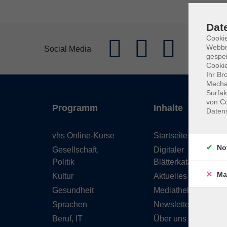
Dat
Cookie
Webbr
Social Media
gespei
Cookie
Ihr Br
Mechan
Surfak
von Co
Programm
Inhalte
Daten
vhs Online-Kurse
Startseite
No
Gesellschaft,
Digitaler
Politik
Blätterkatalog
Ma
Kultur
Aktuelles
Gesundheit
Mediathek
Sprachen
Newsletter
Beruf, IT
Über uns