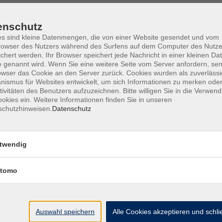
enschutz
s sind kleine Datenmengen, die von einer Website gesendet und vom
owser des Nutzers während des Surfens auf dem Computer des Nutze
Barrierefreiheit
Lage & Routenplan
I
chert werden. Ihr Browser speichert jede Nachricht in einer kleinen Dat
 genannt wird. Wenn Sie eine weitere Seite vom Server anfordern, se
owser das Cookie an den Server zurück. Cookies wurden als zuverlässi
ismus für Websites entwickelt, um sich Informationen zu merken oder
tivitäten des Benutzers aufzuzeichnen. Bitte willigen Sie in die Verwen
okies ein. Weitere Informationen finden Sie in unseren
Volkshochschule Ebersberger Land im
schutzhinweisen.
Datenschutz
Zweckverband Kommunale Bildung
Griesstr. 27
twendig
85567 Grafing
tomo
info@vhs-ebersberger-land.de
Tel: 08092 8195-0
Auswahl speichern
Alle Cookies akzeptieren und schl