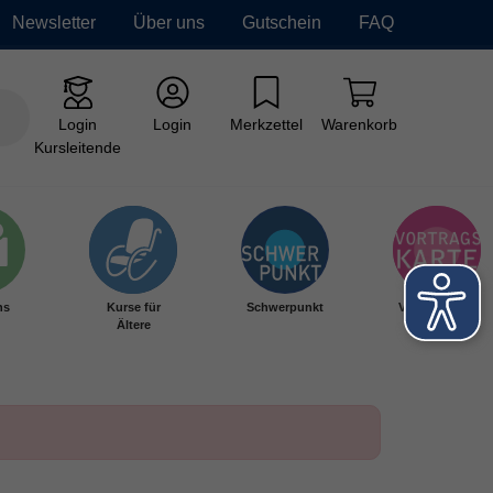
Newsletter
Über uns
Gutschein
FAQ
Login
Login
Merkzettel
Warenkorb
Kursleitende
hs
Kurse für
Schwerpunkt
Vortragskarte
Ältere