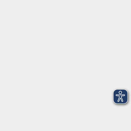
Servicezeiten
Grafing
Griesstr. 27, 85567 Grafing
Montag
09:30 - 12:30
Dienstag
09:30 - 12:30
Mittwoch
09:30 - 12:30
Donnerstag
09:30 - 12:30
Ebersberg
Dr.-Wintrich-Str. 3, 85560 Ebersberg
Montag
09:30 - 12:30
Dienstag
09:30 - 12:30
Donnerstag
09:30 - 12:00
16:00 - 18:00