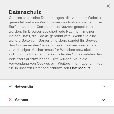
×
Datenschutz
Cookies sind kleine Datenmengen, die von einer Website
gesendet und vom Webbrowser des Nutzers während des
Surfens auf dem Computer des Nutzers gespeichert
Skip to main content
werden. Ihr Browser speichert jede Nachricht in einer
kleinen Datei, die Cookie genannt wird. Wenn Sie eine
weitere Seite vom Server anfordern, sendet Ihr Browser
Der Kurs konnte nicht gefunden werden.
das Cookie an den Server zurück. Cookies wurden als
zuverlässiger Mechanismus für Websites entwickelt, um
sich Informationen zu merken oder die Surfaktivitäten des
Benutzers aufzuzeichnen. Bitte willigen Sie in die
Verwendung von Cookies ein. Weitere Informationen finden
Sie in unseren Datenschutzhinweisen.
Datenschutz
Barrierefreiheit
Lage & Routenplan
Impressum
Notwendig
AGB
Datenschutzerklärung
Matomo
Widerruf