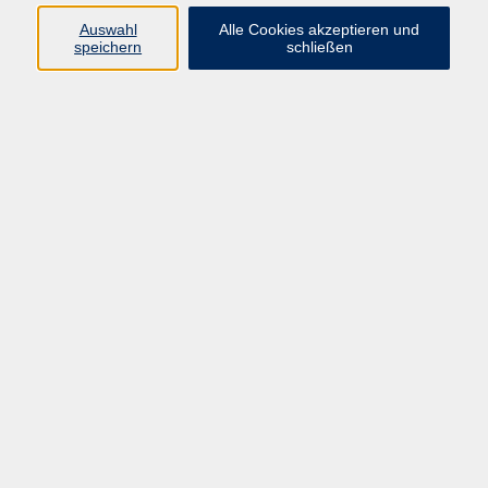
Auswahl
Alle Cookies akzeptieren und
Programm
speichern
schließen
vhs Online-Kurse
Gesellschaft, Politik
Kultur
Gesundheit
Sprachen
Beruf, IT
junge vhs
Kurse für Ältere
Schwerpunkt
Vortragskarte
Kursleitende