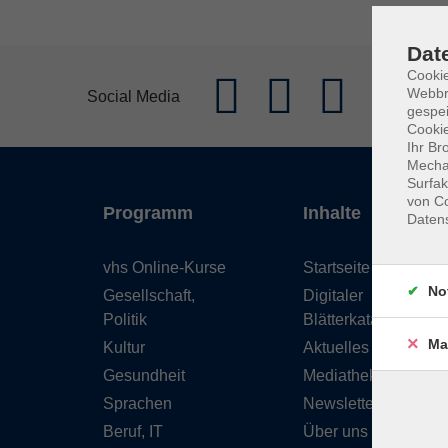
Dat
Cookie
Webbr
Social Media
gespei
Cookie
Ihr Br
Mechan
Surfak
von Co
Programm
Inhalte
Daten
vhs Online-Kurse
Startseite
No
Gesellschaft,
Digitaler
Politik
Blätterkatalog
Ma
Kultur
Aktuelles
Gesundheit
Mediathek
Sprachen
Newsletter
Beruf, IT
Über uns