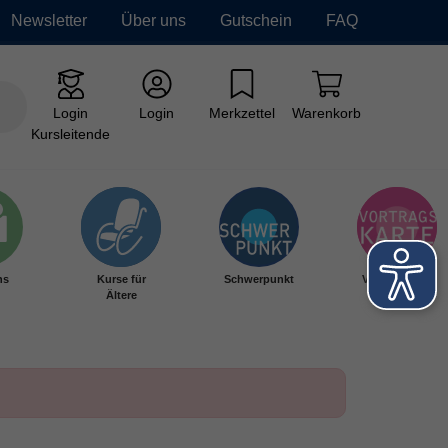
Newsletter
Über uns
Gutschein
FAQ
Login
Login
Merkzettel
Warenkorb
Kursleitende
hs
Kurse für
Schwerpunkt
Vortragskarte
Ältere