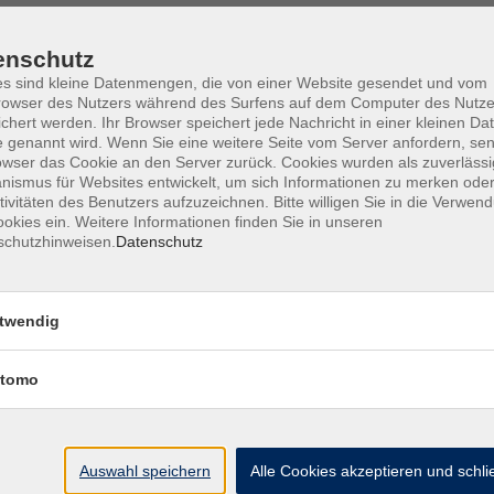
enschutz
s sind kleine Datenmengen, die von einer Website gesendet und vom
owser des Nutzers während des Surfens auf dem Computer des Nutze
Barrierefreiheit
Lage & Routenplan
I
chert werden. Ihr Browser speichert jede Nachricht in einer kleinen Dat
 genannt wird. Wenn Sie eine weitere Seite vom Server anfordern, se
owser das Cookie an den Server zurück. Cookies wurden als zuverlässi
ismus für Websites entwickelt, um sich Informationen zu merken oder
tivitäten des Benutzers aufzuzeichnen. Bitte willigen Sie in die Verwen
okies ein. Weitere Informationen finden Sie in unseren
Volkshochschule Ebersberger Land im
schutzhinweisen.
Datenschutz
Zweckverband Kommunale Bildung
Griesstr. 27
twendig
85567 Grafing
tomo
info@vhs-ebersberger-land.de
Tel: 08092 8195-0
Auswahl speichern
Alle Cookies akzeptieren und schl