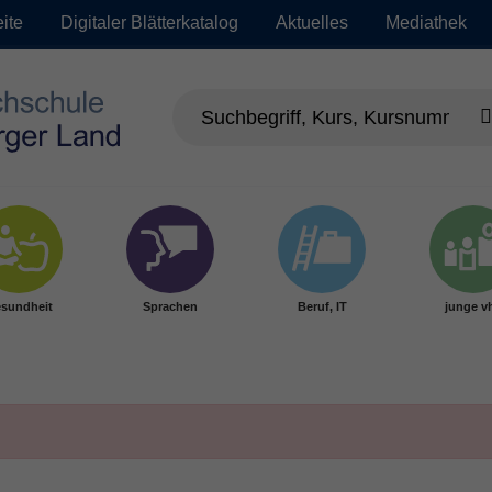
eite
Digitaler Blätterkatalog
Aktuelles
Mediathek
sundheit
Sprachen
Beruf, IT
junge v