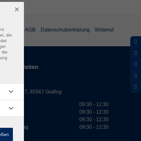
×
rs
mpressum
AGB
Datenschutzerklärung
Widerruf
ei, die
ndet
ger
 die
dung
Servicezeiten
Grafing
Griesstr. 27, 85567 Grafing
Montag
09:30 - 12:30
Dienstag
09:30 - 12:30
Mittwoch
09:30 - 12:30
Donnerstag
09:30 - 12:30
ießen