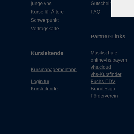
junge vhs
Gutschein
Kurse für Ältere
FAQ
Schwerpunkt
Vortragskarte
Partner-Links
Kursleitende
Musikschule
onlinevhs.bayern
vhs.cloud
Kursmanagementapp
vhs-Kursfinder
Login für
Fuchs-EDV
Kursleitende
Brandesign
Förderverein