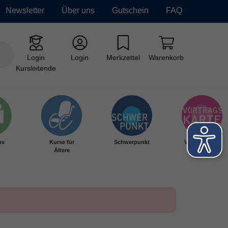
Newsletter
Über uns
Gutschein
FAQ
Login
Login
Merkzettel
Warenkorb
Kursleitende
hs
Kurse für
Schwerpunkt
Vortragskarte
Ältere