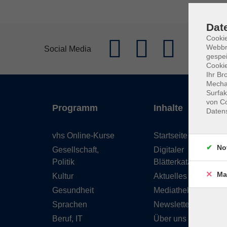
Dat
Cookie
Webbr
Social Media
gespei
Cookie
Ihr Br
Mechan
Surfak
von Co
Programm
Inhalte
Daten
vhs Online-Kurse
Startseite
No
Gesellschaft,
Digitaler
Politik
Blätterkatalog
Ma
Kultur
Aktuelles
Gesundheit
Mediathek
Sprachen
Newsletter
Beruf, IT
Über uns