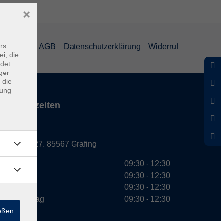
×
rs
mpressum
AGB
Datenschutzerklärung
Widerruf
ei, die
ndet
ger
 die
dung
Servicezeiten
Grafing
Griesstr. 27, 85567 Grafing
Montag
09:30 - 12:30
Dienstag
09:30 - 12:30
Mittwoch
09:30 - 12:30
Donnerstag
09:30 - 12:30
ießen