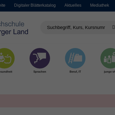
eite
Digitaler Blätterkatalog
Aktuelles
Mediathek
sundheit
Sprachen
Beruf, IT
junge v