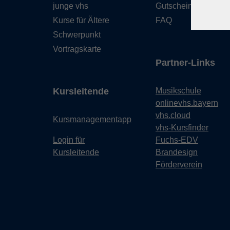
junge vhs
Gutschein
Kurse für Ältere
FAQ
Schwerpunkt
Vortragskarte
Partner-Links
Kursleitende
Musikschule
onlinevhs.bayern
vhs.cloud
Kursmanagementapp
vhs-Kursfinder
Login für
Fuchs-EDV
Kursleitende
Brandesign
Förderverein