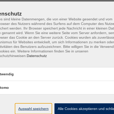
enschutz
s sind kleine Datenmengen, die von einer Website gesendet und vom
owser des Nutzers während des Surfens auf dem Computer des Nutze
Barrierefreiheit
Lage & Routenplan
I
chert werden. Ihr Browser speichert jede Nachricht in einer kleinen Dat
 genannt wird. Wenn Sie eine weitere Seite vom Server anfordern, se
owser das Cookie an den Server zurück. Cookies wurden als zuverlässi
ismus für Websites entwickelt, um sich Informationen zu merken oder
tivitäten des Benutzers aufzuzeichnen. Bitte willigen Sie in die Verwen
okies ein. Weitere Informationen finden Sie in unseren
Volkshochschule Ebersberger Land im
schutzhinweisen.
Datenschutz
Zweckverband Kommunale Bildung
Griesstr. 27
twendig
85567 Grafing
tomo
info@vhs-ebersberger-land.de
Tel: 08092 8195-0
Auswahl speichern
Alle Cookies akzeptieren und schl