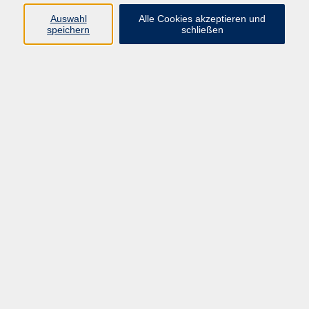
Auswahl
Alle Cookies akzeptieren und
Programm
speichern
schließen
vhs Online-Kurse
Gesellschaft, Politik
Kultur
Gesundheit
Sprachen
Beruf, IT
junge vhs
Kurse für Ältere
Schwerpunkt
Vortragskarte
Kursleitende