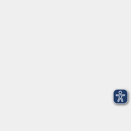
Servicezeiten
Grafing
Griesstr. 27, 85567 Grafing
Montag
09:30 - 12:30
Dienstag
09:30 - 12:30
Mittwoch
09:30 - 12:30
Donnerstag
09:30 - 12:30
Ebersberg
Dr.-Wintrich-Str. 3, 85560 Ebersberg
Montag
09:30 - 12:30
Dienstag
09:30 - 12:30
Donnerstag
09:30 - 12:00
16:00 - 18:00