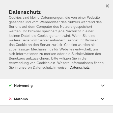
×
Datenschutz
Cookies sind kleine Datenmengen, die von einer Website
gesendet und vom Webbrowser des Nutzers während des
Surfens auf dem Computer des Nutzers gespeichert
Skip to main content
werden. Ihr Browser speichert jede Nachricht in einer
kleinen Datei, die Cookie genannt wird. Wenn Sie eine
weitere Seite vom Server anfordern, sendet Ihr Browser
Der Kurs konnte nicht gefunden werden.
das Cookie an den Server zurück. Cookies wurden als
zuverlässiger Mechanismus für Websites entwickelt, um
sich Informationen zu merken oder die Surfaktivitäten des
Benutzers aufzuzeichnen. Bitte willigen Sie in die
Verwendung von Cookies ein. Weitere Informationen finden
Sie in unseren Datenschutzhinweisen.
Datenschutz
Barrierefreiheit
Lage & Routenplan
Impressum
Notwendig
AGB
Datenschutzerklärung
Matomo
Widerruf