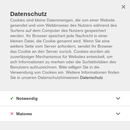
×
Datenschutz
Cookies sind kleine Datenmengen, die von einer Website
gesendet und vom Webbrowser des Nutzers während des
Surfens auf dem Computer des Nutzers gespeichert
Skip to main content
werden. Ihr Browser speichert jede Nachricht in einer
kleinen Datei, die Cookie genannt wird. Wenn Sie eine
weitere Seite vom Server anfordern, sendet Ihr Browser
Der Kurs konnte nicht gefunden werden.
das Cookie an den Server zurück. Cookies wurden als
zuverlässiger Mechanismus für Websites entwickelt, um
sich Informationen zu merken oder die Surfaktivitäten des
Benutzers aufzuzeichnen. Bitte willigen Sie in die
Verwendung von Cookies ein. Weitere Informationen finden
Sie in unseren Datenschutzhinweisen.
Datenschutz
Barrierefreiheit
Lage & Routenplan
Impressum
Notwendig
AGB
Datenschutzerklärung
Matomo
Widerruf