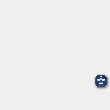
Servicezeiten
Grafing
Griesstr. 27, 85567 Grafing
Montag
09:30 - 12:30
Dienstag
09:30 - 12:30
Mittwoch
09:30 - 12:30
Donnerstag
09:30 - 12:30
Ebersberg
Dr.-Wintrich-Str. 3, 85560 Ebersberg
Montag
09:30 - 12:30
Dienstag
09:30 - 12:30
Donnerstag
09:30 - 12:00
16:00 - 18:00