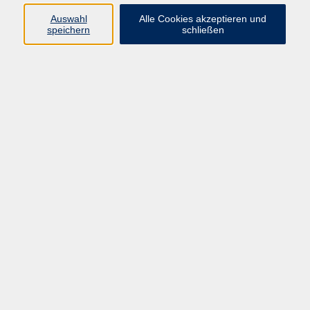
Auswahl
Alle Cookies akzeptieren und
Programm
speichern
schließen
vhs Online-Kurse
Gesellschaft, Politik
Kultur
Gesundheit
Sprachen
Beruf, IT
junge vhs
Kurse für Ältere
Schwerpunkt
Vortragskarte
Kursleitende