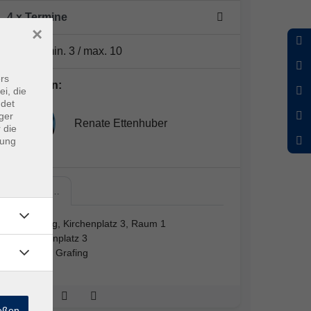
4 x Termine
×
Plätze:
min. 3 / max. 10
rs
Dozent*in:
ei, die
ndet
ger
Renate Ettenhuber
 die
dung
Grafing,…
Grafing, Kirchenplatz 3, Raum 1
Kirchenplatz 3
85567 Grafing
ießen