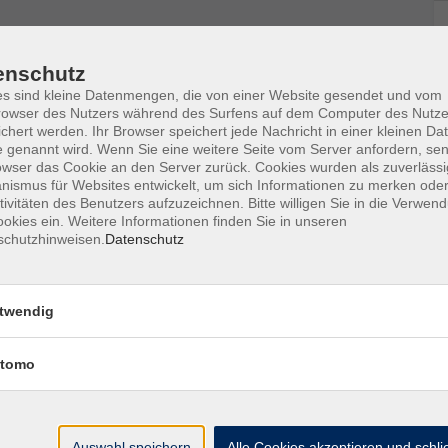
enschutz
s sind kleine Datenmengen, die von einer Website gesendet und vom
owser des Nutzers während des Surfens auf dem Computer des Nutze
Ort / Raum
chert werden. Ihr Browser speichert jede Nachricht in einer kleinen Dat
 genannt wird. Wenn Sie eine weitere Seite vom Server anfordern, se
owser das Cookie an den Server zurück. Cookies wurden als zuverlässi
– 12:00 Uhr
Grafing, Kirchenplatz 3,
ismus für Websites entwickelt, um sich Informationen zu merken oder
Raum 1
tivitäten des Benutzers aufzuzeichnen. Bitte willigen Sie in die Verwen
okies ein. Weitere Informationen finden Sie in unseren
schutzhinweisen.
Datenschutz
 – 12:00 Uhr
Grafing, Kirchenplatz 3,
Raum 1
twendig
 – 12:00 Uhr
Grafing, Kirchenplatz 3,
Raum 1
tomo
:00 – 12:00 Uhr
Grafing, Kirchenplatz 3,
Raum 1
Auswahl speichern
Alle Cookies akzeptieren und schl