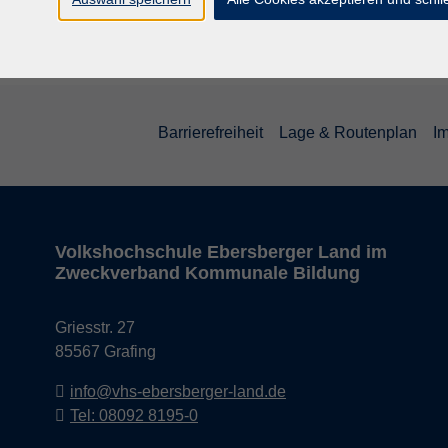
Barrierefreiheit
Lage & Routenplan
I
Volkshochschule Ebersberger Land im
Zweckverband Kommunale Bildung
Griesstr. 27
85567 Grafing
info@vhs-ebersberger-land.de
Tel: 08092 8195-0