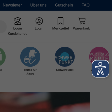
Newsletter
Über uns
Gutschein
FAQ
Login
Login
Merkzettel
Warenkorb
Kursleitende
hs
Kurse für
Schwerpunkt
Vortragskarte
Ältere