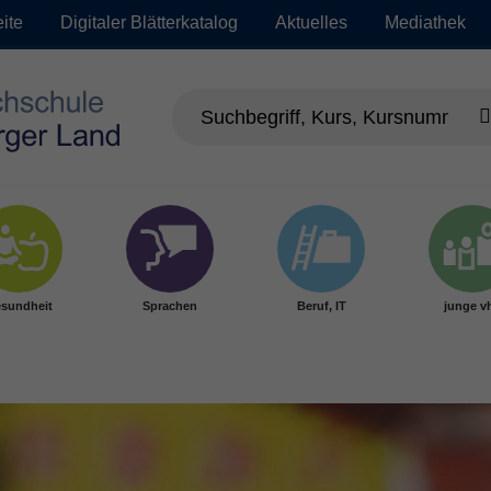
eite
Digitaler Blätterkatalog
Aktuelles
Mediathek
sundheit
Sprachen
Beruf, IT
junge v