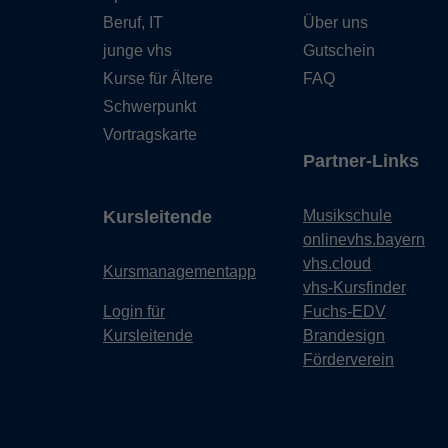
Beruf, IT
Über uns
junge vhs
Gutschein
Kurse für Ältere
FAQ
Schwerpunkt
Vortragskarte
Partner-Links
Kursleitende
Musikschule
onlinevhs.bayern
vhs.cloud
Kursmanagementapp
vhs-Kursfinder
Login für
Fuchs-EDV
Kursleitende
Brandesign
Förderverein