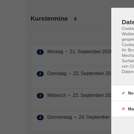
Kurstermine
4
Dat
Cookie
Webbr
gespei
Cookie
Ihr Br
Montag
•
21. September 2026
•
09:00 
1
Mechan
Surfak
von Co
Daten
Dienstag
•
22. September 2026
•
09:00
2
No
Mittwoch
•
23. September 2026
•
09:00
3
Ma
Donnerstag
•
24. September 2026
•
09
4