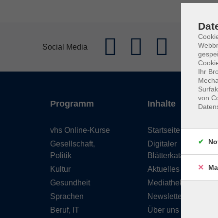
Dat
Cookie
Webbr
Social Media
gespei
Cookie
Ihr Br
Mechan
Surfak
von Co
Programm
Inhalte
Daten
vhs Online-Kurse
Startseite
No
Gesellschaft,
Digitaler
Politik
Blätterkatalog
Ma
Kultur
Aktuelles
Gesundheit
Mediathek
Sprachen
Newsletter
Beruf, IT
Über uns