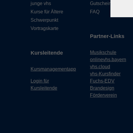
junge vhs
Gutschein
Kurse für Ältere
FAQ
Schwerpunkt
Vortragskarte
Partner-Links
Kursleitende
Musikschule
onlinevhs.bayern
vhs.cloud
Kursmanagementapp
vhs-Kursfinder
Login für
Fuchs-EDV
Kursleitende
Brandesign
Förderverein