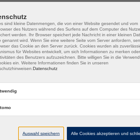
enschutz
s sind kleine Datenmengen, die von einer Website gesendet und vom
owser des Nutzers während des Surfens auf dem Computer des Nutze
Barrierefreiheit
Lage & Routenplan
I
chert werden. Ihr Browser speichert jede Nachricht in einer kleinen Dat
 genannt wird. Wenn Sie eine weitere Seite vom Server anfordern, se
owser das Cookie an den Server zurück. Cookies wurden als zuverlässi
ismus für Websites entwickelt, um sich Informationen zu merken oder
tivitäten des Benutzers aufzuzeichnen. Bitte willigen Sie in die Verwen
okies ein. Weitere Informationen finden Sie in unseren
Volkshochschule Ebersberger Land im
schutzhinweisen.
Datenschutz
Zweckverband Kommunale Bildung
Griesstr. 27
twendig
85567 Grafing
tomo
info@vhs-ebersberger-land.de
Tel: 08092 8195-0
Auswahl speichern
Alle Cookies akzeptieren und schl