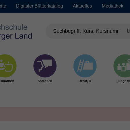
eite
Digitaler Blätterkatalog
Aktuelles
Mediathek
sundheit
Sprachen
Beruf, IT
junge v