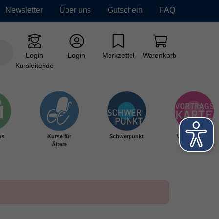
Newsletter
Über uns
Gutschein
FAQ
Login
Login
Merkzettel
Warenkorb
Kursleitende
hs
Kurse für
Schwerpunkt
Vortragskarte
Ältere