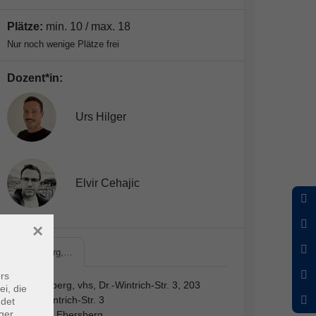
Plätze:
min. 10 / max. 18
Nur noch wenige Plätze frei
Dozent*in:
Urs Hilger
Elvir Cehajic
×
Ebersberg,…
rs
Ebersberg, vhs, Dr.-Wintrich-Str. 3, 203
ei, die
Dr.-Wintrich-Str. 3
ndet
ger
85560 Ebersberg