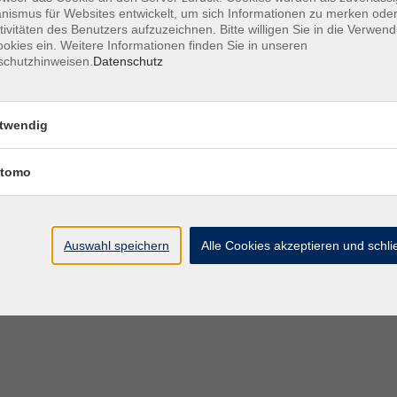
ismus für Websites entwickelt, um sich Informationen zu merken oder
 – 21:00 Uhr
Ebersberg, vhs, Dr.-
tivitäten des Benutzers aufzuzeichnen. Bitte willigen Sie in die Verwen
Wintrich-Str. 3, 203
okies ein. Weitere Informationen finden Sie in unseren
schutzhinweisen.
Datenschutz
:00 – 21:00 Uhr
Ebersberg, vhs, Dr.-
Wintrich-Str. 3, 203
twendig
– 21:00 Uhr
Ebersberg, vhs, Dr.-
Wintrich-Str. 3, 203
tomo
 – 21:00 Uhr
Ebersberg, vhs, Dr.-
Wintrich-Str. 3, 203
Auswahl speichern
Alle Cookies akzeptieren und schl