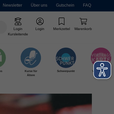
Newsletter
Über uns
Gutschein
FAQ
Login
Login
Merkzettel
Warenkorb
Kursleitende
hs
Kurse für
Schwerpunkt
Vortragskarte
Ältere