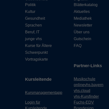
Politik
Blätterkatalog
Kultur
Aktuelles
Gesundheit
Mediathek
Sprachen
Newsletter
Beruf, IT
Über uns
junge vhs
Gutschein
Kurse für Ältere
FAQ
Schwerpunkt
Vortragskarte
Partner-Links
Kursleitende
Musikschule
onlinevhs.bayern
vhs.cloud
Kursmanagementapp
vhs-Kursfinder
Login für
Fuchs-EDV
Kursleitende
Brandesign