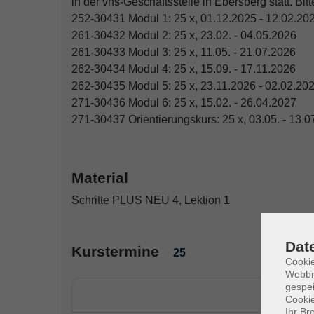
in der vhs-Geschäftsstelle in Ebersberg statt. Bit
252-30431 Modul 1: 25 x, 01.12.2025 - 12.02.20
261-30432 Modul 2: 25 x, 23.02. - 04.05.2026
261-30433 Modul 3: 25 x, 11.05. - 21.07.2026
262-30434 Modul 4: 25 x, 15.09. - 17.11.2026
262-30435 Modul 5: 25 x, 23.11.2026 - 02.02.20
271-30436 Modul 6: 25 x, 15.02. - 26.04.2027
271-30437 Orientierungskurs: 25 x, 03.05. - 13.
Material
Schritte PLUS NEU 4, Lektion 1
Dat
Kurstermine
25
Cookie
Webbr
gespei
Cookie
Ihr Br