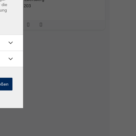
 die
Raum 203
dung
ießen