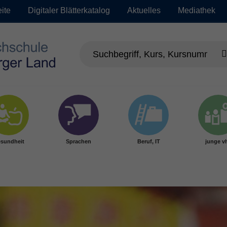
eite
Digitaler Blätterkatalog
Aktuelles
Mediathek
sundheit
Sprachen
Beruf, IT
junge v