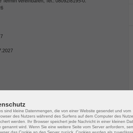
te Termin vereinbaren, Tel.: 08092/8195-0.
26
27
07.2027
enschutz
s sind kleine Datenmengen, die von einer Website gesendet und vom
owser des Nutzers während des Surfens auf dem Computer des Nutze
chert werden. Ihr Browser speichert jede Nachricht in einer kleinen Dat
Ort / Raum
 genannt wird. Wenn Sie eine weitere Seite vom Server anfordern, se
owser das Cookie an den Server zurück. Cookies wurden als zuverlässi