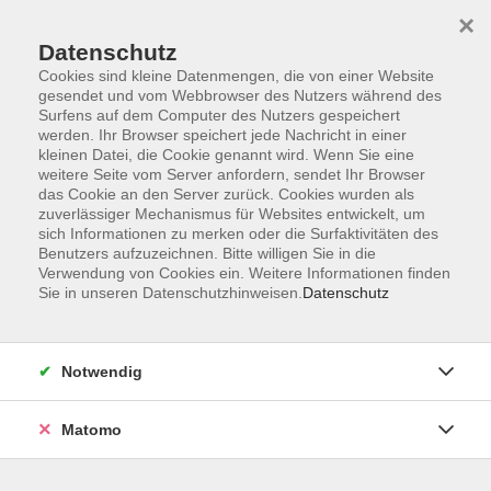
×
Datenschutz
Cookies sind kleine Datenmengen, die von einer Website
gesendet und vom Webbrowser des Nutzers während des
Surfens auf dem Computer des Nutzers gespeichert
Skip to main content
werden. Ihr Browser speichert jede Nachricht in einer
kleinen Datei, die Cookie genannt wird. Wenn Sie eine
weitere Seite vom Server anfordern, sendet Ihr Browser
Der Kurs konnte nicht gefunden werden.
das Cookie an den Server zurück. Cookies wurden als
zuverlässiger Mechanismus für Websites entwickelt, um
sich Informationen zu merken oder die Surfaktivitäten des
Benutzers aufzuzeichnen. Bitte willigen Sie in die
Verwendung von Cookies ein. Weitere Informationen finden
Sie in unseren Datenschutzhinweisen.
Datenschutz
Barrierefreiheit
Lage & Routenplan
Impressum
Notwendig
AGB
Datenschutzerklärung
Matomo
Widerruf