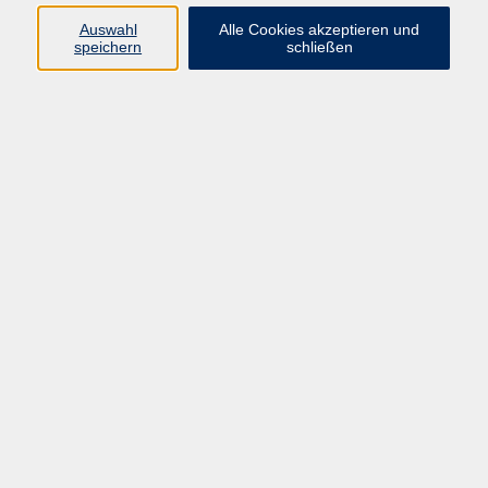
Auswahl
Alle Cookies akzeptieren und
Programm
speichern
schließen
vhs Online-Kurse
Gesellschaft, Politik
Kultur
Gesundheit
Sprachen
Beruf, IT
junge vhs
Kurse für Ältere
Schwerpunkt
Vortragskarte
Kursleitende