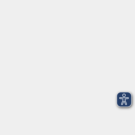
Servicezeiten
Grafing
Griesstr. 27, 85567 Grafing
Montag
09:30 - 12:30
Dienstag
09:30 - 12:30
Mittwoch
09:30 - 12:30
Donnerstag
09:30 - 12:30
Ebersberg
Dr.-Wintrich-Str. 3, 85560 Ebersberg
Montag
09:30 - 12:30
Dienstag
09:30 - 12:30
Donnerstag
09:30 - 12:00
16:00 - 18:00