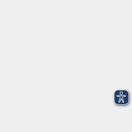
Servicezeiten
Grafing
Griesstr. 27, 85567 Grafing
Montag
09:30 - 12:30
Dienstag
09:30 - 12:30
Mittwoch
09:30 - 12:30
Donnerstag
09:30 - 12:30
Ebersberg
Dr.-Wintrich-Str. 3, 85560 Ebersberg
Montag
09:30 - 12:30
Dienstag
09:30 - 12:30
Donnerstag
09:30 - 12:00
16:00 - 18:00