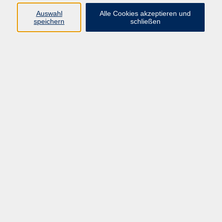
Auswahl
Alle Cookies akzeptieren und
Programm
speichern
schließen
vhs Online-Kurse
Gesellschaft, Politik
Kultur
Gesundheit
Sprachen
Beruf, IT
junge vhs
Kurse für Ältere
Schwerpunkt
Vortragskarte
Kursleitende