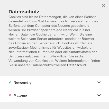
×
Datenschutz
Cookies sind kleine Datenmengen, die von einer Website
gesendet und vom Webbrowser des Nutzers während des
Surfens auf dem Computer des Nutzers gespeichert
Skip to main content
werden. Ihr Browser speichert jede Nachricht in einer
kleinen Datei, die Cookie genannt wird. Wenn Sie eine
weitere Seite vom Server anfordern, sendet Ihr Browser
Der Kurs konnte nicht gefunden werden.
das Cookie an den Server zurück. Cookies wurden als
zuverlässiger Mechanismus für Websites entwickelt, um
sich Informationen zu merken oder die Surfaktivitäten des
Benutzers aufzuzeichnen. Bitte willigen Sie in die
Verwendung von Cookies ein. Weitere Informationen finden
Sie in unseren Datenschutzhinweisen.
Datenschutz
Barrierefreiheit
Lage & Routenplan
Impressum
Notwendig
AGB
Datenschutzerklärung
Matomo
Widerruf