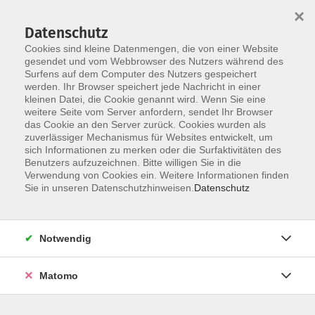
×
Datenschutz
Cookies sind kleine Datenmengen, die von einer Website
gesendet und vom Webbrowser des Nutzers während des
Surfens auf dem Computer des Nutzers gespeichert
Skip to main content
werden. Ihr Browser speichert jede Nachricht in einer
kleinen Datei, die Cookie genannt wird. Wenn Sie eine
weitere Seite vom Server anfordern, sendet Ihr Browser
das Cookie an den Server zurück. Cookies wurden als
zuverlässiger Mechanismus für Websites entwickelt, um
sich Informationen zu merken oder die Surfaktivitäten des
Benutzers aufzuzeichnen. Bitte willigen Sie in die
Verwendung von Cookies ein. Weitere Informationen finden
Sie in unseren Datenschutzhinweisen.
Datenschutz
Sie sind hier:
Notwendig
Finanzbuchführung 3 mit DATEV
Live im Internet von zu Hause aus teilnehmen
Matomo
In diesem Kurs lernen Sie Schritt für Schritt die