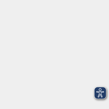
FAQ
Partner-Links
Musikschule
onlinevhs.bayern
vhs.cloud
vhs-Kursfinder
Fuchs-EDV
Brandesign
Förderverein
Volkshochschule Ebersberger Land im
Zweckverband Kommunale Bildung
Griesstr. 27