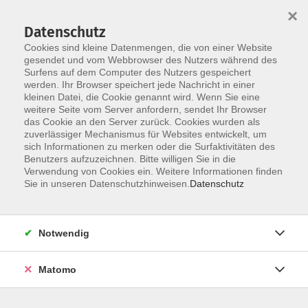
×
Datenschutz
Cookies sind kleine Datenmengen, die von einer Website
gesendet und vom Webbrowser des Nutzers während des
Surfens auf dem Computer des Nutzers gespeichert
Skip to main content
werden. Ihr Browser speichert jede Nachricht in einer
kleinen Datei, die Cookie genannt wird. Wenn Sie eine
weitere Seite vom Server anfordern, sendet Ihr Browser
Der Kurs konnte nicht gefunden werden.
das Cookie an den Server zurück. Cookies wurden als
zuverlässiger Mechanismus für Websites entwickelt, um
sich Informationen zu merken oder die Surfaktivitäten des
Benutzers aufzuzeichnen. Bitte willigen Sie in die
Verwendung von Cookies ein. Weitere Informationen finden
Barrierefreiheit
Sie in unseren Datenschutzhinweisen.
Datenschutz
Lage & Routenplan
Impressum
Notwendig
AGB
Datenschutzerklärung
Matomo
Widerruf