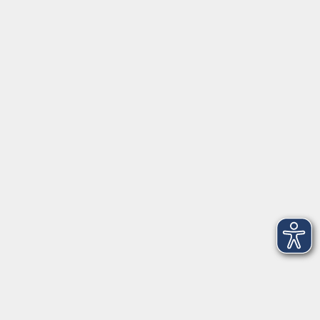
Servicezeiten
Grafing
Griesstr. 27, 85567 Grafing
Montag
09:30 - 12:30
Dienstag
09:30 - 12:30
Mittwoch
09:30 - 12:30
Donnerstag
09:30 - 12:30
Ebersberg
Dr.-Wintrich-Str. 3, 85560 Ebersberg
Montag
09:30 - 12:30
Dienstag
09:30 - 12:30
Donnerstag
09:30 - 12:00
16:00 - 18:00