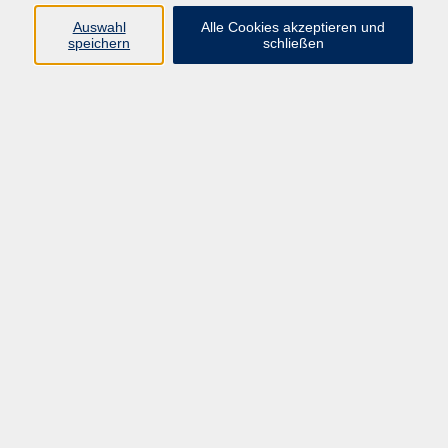
Auswahl
Alle Cookies akzeptieren und
Programm
speichern
schließen
vhs Online-Kurse
Gesellschaft, Politik
Kultur
Gesundheit
Sprachen
Beruf, IT
junge vhs
Kurse für Ältere
Schwerpunkt
Vortragskarte
Kursleitende