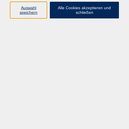
Auswahl
Alle Cookies akzeptieren und
Programm
speichern
schließen
vhs Online-Kurse
Gesellschaft, Politik
Kultur
Gesundheit
Sprachen
Beruf, IT
junge vhs
Kurse für Ältere
Schwerpunkt
Vortragskarte
Kursleitende