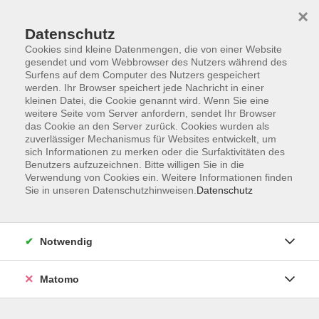
×
Datenschutz
Cookies sind kleine Datenmengen, die von einer Website
gesendet und vom Webbrowser des Nutzers während des
Surfens auf dem Computer des Nutzers gespeichert
Skip to main content
werden. Ihr Browser speichert jede Nachricht in einer
kleinen Datei, die Cookie genannt wird. Wenn Sie eine
weitere Seite vom Server anfordern, sendet Ihr Browser
Der Kurs konnte nicht gefunden werden.
das Cookie an den Server zurück. Cookies wurden als
zuverlässiger Mechanismus für Websites entwickelt, um
sich Informationen zu merken oder die Surfaktivitäten des
Benutzers aufzuzeichnen. Bitte willigen Sie in die
Verwendung von Cookies ein. Weitere Informationen finden
Sie in unseren Datenschutzhinweisen.
Datenschutz
Barrierefreiheit
Lage & Routenplan
Impressum
Notwendig
AGB
Datenschutzerklärung
Matomo
Widerruf