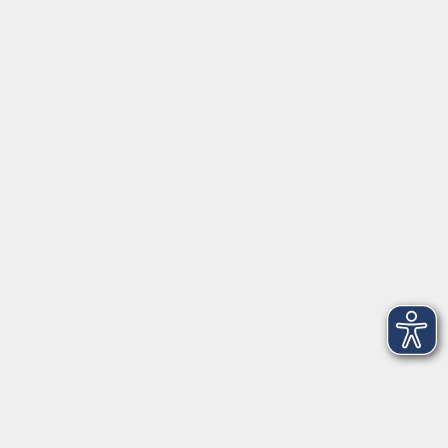
Servicezeiten
Grafing
Griesstr. 27, 85567 Grafing
Montag
09:30 - 12:30
Dienstag
09:30 - 12:30
Mittwoch
09:30 - 12:30
Donnerstag
09:30 - 12:30
Ebersberg
Dr.-Wintrich-Str. 3, 85560 Ebersberg
Montag
09:30 - 12:30
Dienstag
09:30 - 12:30
Donnerstag
09:30 - 12:00
16:00 - 18:00