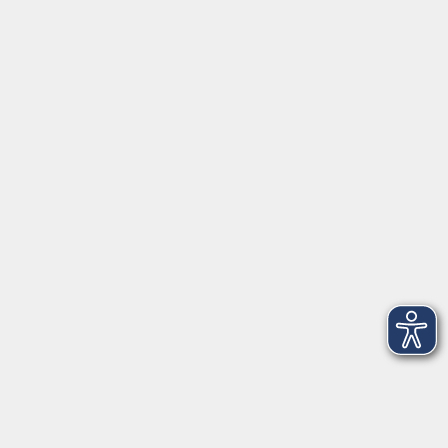
Servicezeiten
Grafing
Griesstr. 27, 85567 Grafing
Montag
09:30 - 12:30
Dienstag
09:30 - 12:30
Mittwoch
09:30 - 12:30
Donnerstag
09:30 - 12:30
Ebersberg
Dr.-Wintrich-Str. 3, 85560 Ebersberg
Montag
09:30 - 12:30
Dienstag
09:30 - 12:30
Donnerstag
09:30 - 12:00
16:00 - 18:00