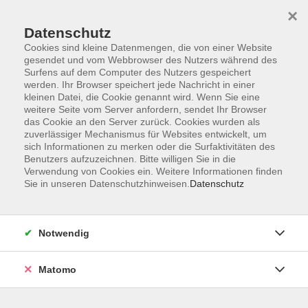
×
Datenschutz
Cookies sind kleine Datenmengen, die von einer Website
gesendet und vom Webbrowser des Nutzers während des
Surfens auf dem Computer des Nutzers gespeichert
Skip to main content
werden. Ihr Browser speichert jede Nachricht in einer
kleinen Datei, die Cookie genannt wird. Wenn Sie eine
weitere Seite vom Server anfordern, sendet Ihr Browser
Der Kurs konnte nicht gefunden werden.
das Cookie an den Server zurück. Cookies wurden als
zuverlässiger Mechanismus für Websites entwickelt, um
sich Informationen zu merken oder die Surfaktivitäten des
Benutzers aufzuzeichnen. Bitte willigen Sie in die
Verwendung von Cookies ein. Weitere Informationen finden
Sie in unseren Datenschutzhinweisen.
Datenschutz
Barrierefreiheit
Lage & Routenplan
Impressum
Notwendig
AGB
Datenschutzerklärung
Matomo
Widerruf