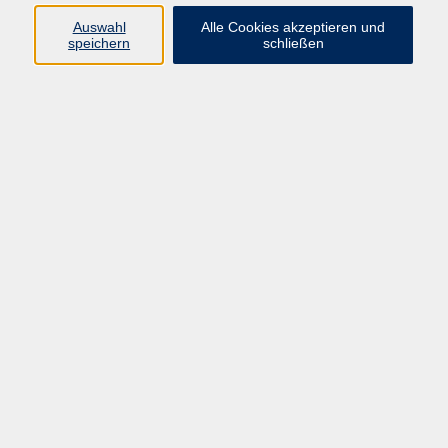
Auswahl
Alle Cookies akzeptieren und
Programm
speichern
schließen
vhs Online-Kurse
Gesellschaft, Politik
Kultur
Gesundheit
Sprachen
Beruf, IT
junge vhs
Kurse für Ältere
Schwerpunkt
Vortragskarte
Kursleitende