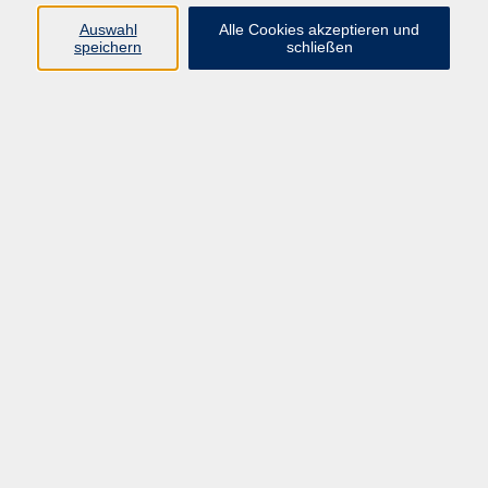
Auswahl
Alle Cookies akzeptieren und
Programm
speichern
schließen
vhs Online-Kurse
Gesellschaft, Politik
Kultur
Gesundheit
Sprachen
Beruf, IT
junge vhs
Kurse für Ältere
Schwerpunkt
Vortragskarte
Kursleitende