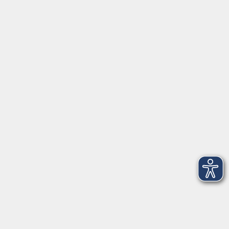
Servicezeiten
Grafing
Griesstr. 27, 85567 Grafing
Montag
09:30 - 12:30
Dienstag
09:30 - 12:30
Mittwoch
09:30 - 12:30
Donnerstag
09:30 - 12:30
Ebersberg
Dr.-Wintrich-Str. 3, 85560 Ebersberg
Montag
09:30 - 12:30
Dienstag
09:30 - 12:30
Donnerstag
09:30 - 12:00
16:00 - 18:00