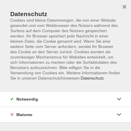
×
Datenschutz
Cookies sind kleine Datenmengen, die von einer Website
gesendet und vom Webbrowser des Nutzers während des
Surfens auf dem Computer des Nutzers gespeichert
Skip to main content
werden. Ihr Browser speichert jede Nachricht in einer
kleinen Datei, die Cookie genannt wird. Wenn Sie eine
weitere Seite vom Server anfordern, sendet Ihr Browser
Der Kurs konnte nicht gefunden werden.
das Cookie an den Server zurück. Cookies wurden als
zuverlässiger Mechanismus für Websites entwickelt, um
sich Informationen zu merken oder die Surfaktivitäten des
Benutzers aufzuzeichnen. Bitte willigen Sie in die
Verwendung von Cookies ein. Weitere Informationen finden
Sie in unseren Datenschutzhinweisen.
Datenschutz
Barrierefreiheit
Lage & Routenplan
Impressum
Notwendig
AGB
Datenschutzerklärung
Matomo
Widerruf