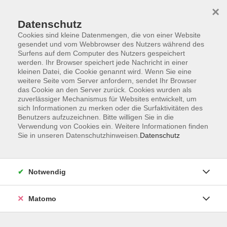
×
Datenschutz
Cookies sind kleine Datenmengen, die von einer Website
gesendet und vom Webbrowser des Nutzers während des
Surfens auf dem Computer des Nutzers gespeichert
Skip to main content
werden. Ihr Browser speichert jede Nachricht in einer
kleinen Datei, die Cookie genannt wird. Wenn Sie eine
weitere Seite vom Server anfordern, sendet Ihr Browser
Der Kurs konnte nicht gefunden werden.
das Cookie an den Server zurück. Cookies wurden als
zuverlässiger Mechanismus für Websites entwickelt, um
sich Informationen zu merken oder die Surfaktivitäten des
Benutzers aufzuzeichnen. Bitte willigen Sie in die
Verwendung von Cookies ein. Weitere Informationen finden
Sie in unseren Datenschutzhinweisen.
Datenschutz
Barrierefreiheit
Lage & Routenplan
Impressum
Notwendig
AGB
Datenschutzerklärung
Matomo
Widerruf