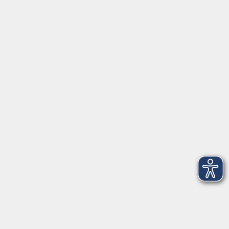
Servicezeiten
Grafing
Griesstr. 27, 85567 Grafing
Montag
09:30 - 12:30
Dienstag
09:30 - 12:30
Mittwoch
09:30 - 12:30
Donnerstag
09:30 - 12:30
Ebersberg
Dr.-Wintrich-Str. 3, 85560 Ebersberg
Montag
09:30 - 12:30
Dienstag
09:30 - 12:30
Donnerstag
09:30 - 12:00
16:00 - 18:00