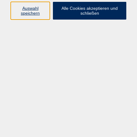
Auswahl
Alle Cookies akzeptieren und
Programm
speichern
schließen
vhs Online-Kurse
Gesellschaft, Politik
Kultur
Gesundheit
Sprachen
Beruf, IT
junge vhs
Kurse für Ältere
Schwerpunkt
Vortragskarte
Kursleitende