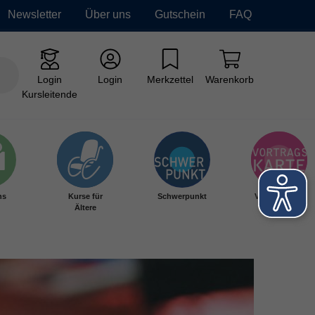
Newsletter
Über uns
Gutschein
FAQ
Login
Login
Merkzettel
Warenkorb
Kursleitende
hs
Kurse für
Schwerpunkt
Vortragskarte
Ältere