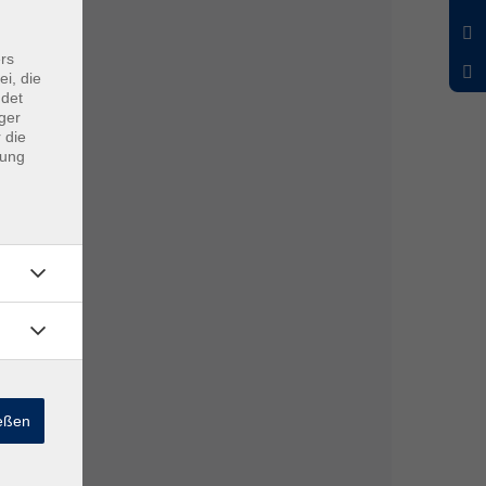
rs
ei, die
ndet
ger
 die
dung
ießen