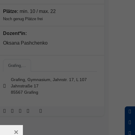
Plätze:
min. 10 / max. 22
Noch genug Plätze frei
Dozent*in:
Oksana Pashchenko
Grafing,…
Grafing, Gymnasium, Jahnstr. 17, L 107
Jahnstraße 17
85567 Grafing
×