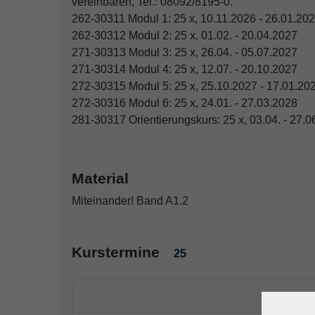
vereinbaren, Tel.: 08092/8195-0.
262-30311 Modul 1: 25 x, 10.11.2026 - 26.01.20
262-30312 Modul 2: 25 x, 01.02. - 20.04.2027
271-30313 Modul 3: 25 x, 26.04. - 05.07.2027
271-30314 Modul 4: 25 x, 12.07. - 20.10.2027
272-30315 Modul 5: 25 x, 25.10.2027 - 17.01.20
272-30316 Modul 6: 25 x, 24.01. - 27.03.2028
281-30317 Orientierungskurs: 25 x, 03.04. - 27.
Material
Miteinander! Band A1.2
Kurstermine
25