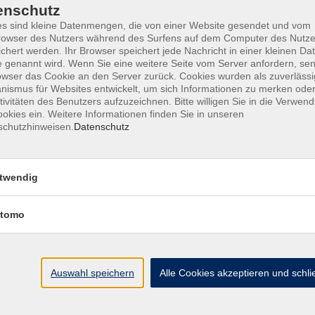
enschutz
1:00 Uhr
Grafing, Gymnasium,
s sind kleine Datenmengen, die von einer Website gesendet und vom
Jahnstr. 17
owser des Nutzers während des Surfens auf dem Computer des Nutze
chert werden. Ihr Browser speichert jede Nachricht in einer kleinen Dat
 genannt wird. Wenn Sie eine weitere Seite vom Server anfordern, se
21:00 Uhr
Grafing, Gymnasium,
owser das Cookie an den Server zurück. Cookies wurden als zuverlässi
Jahnstr. 17
ismus für Websites entwickelt, um sich Informationen zu merken oder
tivitäten des Benutzers aufzuzeichnen. Bitte willigen Sie in die Verwen
okies ein. Weitere Informationen finden Sie in unseren
21:00 Uhr
Grafing, Gymnasium,
schutzhinweisen.
Datenschutz
Jahnstr. 17
1:00 Uhr
Grafing, Gymnasium,
twendig
Jahnstr. 17
tomo
Auswahl speichern
Alle Cookies akzeptieren und schl