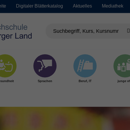
eite
Digitaler Blätterkatalog
Aktuelles
Mediathek
sundheit
Sprachen
Beruf, IT
junge v