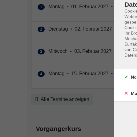
Dat
Montag
•
01. Februar 2027
•
18:00 – 2
1
Cookie
Webbr
gespei
Cookie
Dienstag
•
02. Februar 2027
•
18:00 – 
2
Ihr Br
Mechan
Surfak
von Co
Mittwoch
•
03. Februar 2027
•
18:00 – 
3
Daten
Montag
•
15. Februar 2027
•
18:00 – 2
4
No
Ma
Alle Termine anzeigen
Vorgängerkurs