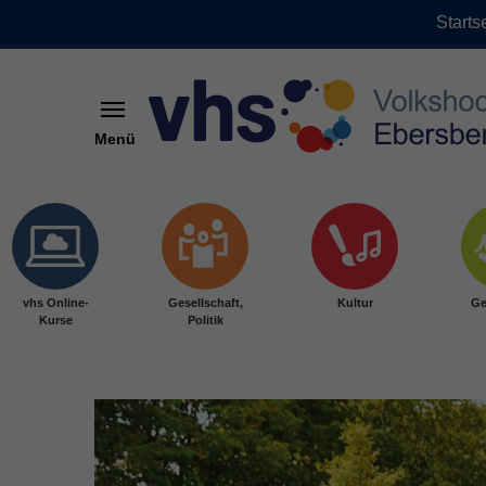
Starts
Menü
Skip to main content
vhs Online-
Gesellschaft,
Kultur
Ge
Kurse
Politik