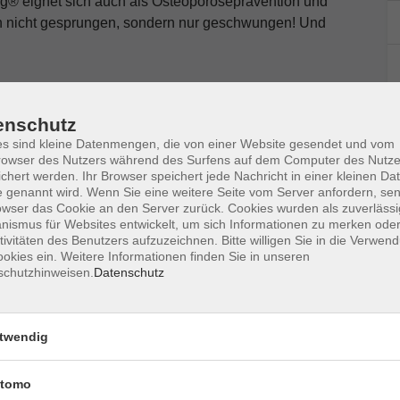
g® eignet sich auch als Osteoporoseprävention und
n nicht gesprungen, sondern nur geschwungen! Und
enschutz
s sind kleine Datenmengen, die von einer Website gesendet und vom
owser des Nutzers während des Surfens auf dem Computer des Nutze
chert werden. Ihr Browser speichert jede Nachricht in einer kleinen Dat
 genannt wird. Wenn Sie eine weitere Seite vom Server anfordern, se
Ort / Raum
owser das Cookie an den Server zurück. Cookies wurden als zuverlässi
ismus für Websites entwickelt, um sich Informationen zu merken oder
 – 21:00 Uhr
Grafing, vhs, Haidling
tivitäten des Benutzers aufzuzeichnen. Bitte willigen Sie in die Verwen
okies ein. Weitere Informationen finden Sie in unseren
17, Raum 201
schutzhinweisen.
Datenschutz
 – 21:00 Uhr
Grafing, vhs, Haidling
17, Raum 201
twendig
 – 21:00 Uhr
Grafing, vhs, Haidling
tomo
17, Raum 201