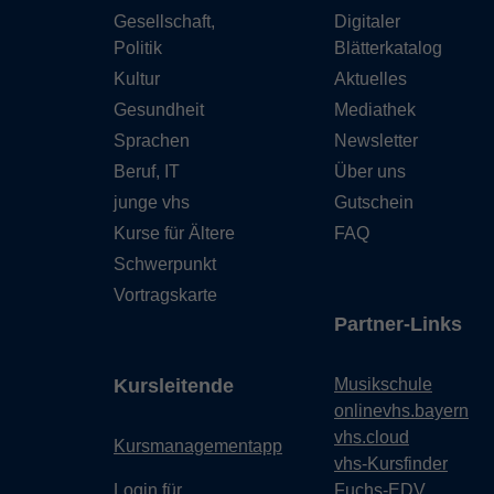
Gesellschaft,
Digitaler
Politik
Blätterkatalog
Kultur
Aktuelles
Gesundheit
Mediathek
Sprachen
Newsletter
Beruf, IT
Über uns
junge vhs
Gutschein
Kurse für Ältere
FAQ
Schwerpunkt
Vortragskarte
Partner-Links
Kursleitende
Musikschule
onlinevhs.bayern
vhs.cloud
Kursmanagementapp
vhs-Kursfinder
Login für
Fuchs-EDV