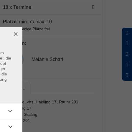
10 x Termine
Plätze:
min. 7 / max. 10
Nur noch wenige Plätze frei
×
Dozent*in:
rs
ei, die
Melanie Scharf
ndet
ger
 die
dung
Grafing,…
Grafing, vhs, Haidling 17, Raum 201
Haidling 17
85567 Grafing
Raum 201