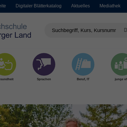
eite
Digitaler Blätterkatalog
Aktuelles
Mediathek
sundheit
Sprachen
Beruf, IT
junge v