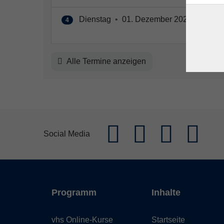
Dienstag
•
01. Dezember 2026
•
20:00
4
Alle Termine anzeigen
Social Media
Programm
Inhalte
vhs Online-Kurse
Startseite