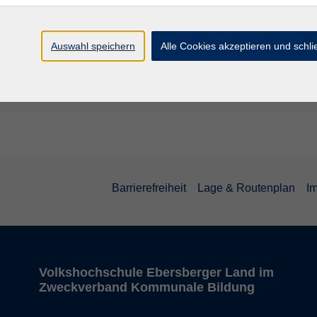
 – 21:00 Uhr
Grafing, vhs, Haidling
17, Raum 201
Auswahl speichern
Alle Cookies akzeptieren und schl
Barrierefreiheit
Lage & Routenplan
I
Volkshochschule Ebersberger Land im
Zweckverband Kommunale Bildung