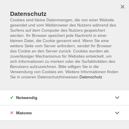
×
Datenschutz
Cookies sind kleine Datenmengen, die von einer Website
gesendet und vom Webbrowser des Nutzers während des
Surfens auf dem Computer des Nutzers gespeichert
Skip to main content
werden. Ihr Browser speichert jede Nachricht in einer
kleinen Datei, die Cookie genannt wird. Wenn Sie eine
weitere Seite vom Server anfordern, sendet Ihr Browser
Der Kurs konnte nicht gefunden werden.
das Cookie an den Server zurück. Cookies wurden als
zuverlässiger Mechanismus für Websites entwickelt, um
sich Informationen zu merken oder die Surfaktivitäten des
Benutzers aufzuzeichnen. Bitte willigen Sie in die
Verwendung von Cookies ein. Weitere Informationen finden
Sie in unseren Datenschutzhinweisen.
Datenschutz
Barrierefreiheit
Lage & Routenplan
Impressum
Notwendig
AGB
Datenschutzerklärung
Matomo
Widerruf