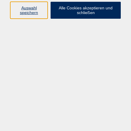
Auswahl
Alle Cookies akzeptieren und
Programm
speichern
schließen
vhs Online-Kurse
Gesellschaft, Politik
Kultur
Gesundheit
Sprachen
Beruf, IT
junge vhs
Kurse für Ältere
Schwerpunkt
Vortragskarte
Kursleitende