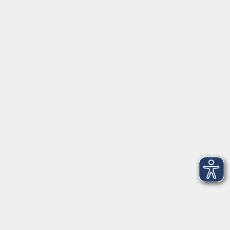
Servicezeiten
Grafing
Griesstr. 27, 85567 Grafing
Montag
09:30 - 12:30
Dienstag
09:30 - 12:30
Mittwoch
09:30 - 12:30
Donnerstag
09:30 - 12:30
Ebersberg
Dr.-Wintrich-Str. 3, 85560 Ebersberg
Montag
09:30 - 12:30
Dienstag
09:30 - 12:30
Donnerstag
09:30 - 12:00
16:00 - 18:00