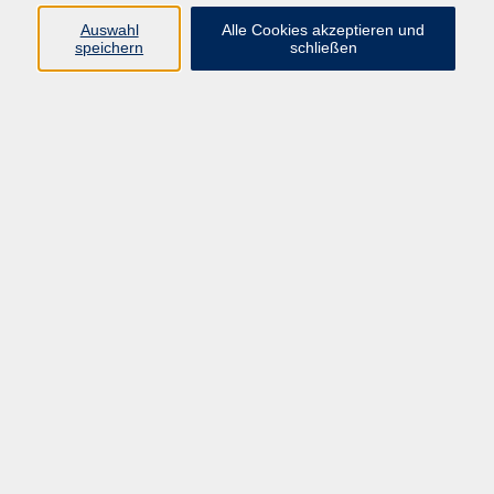
Auswahl
Alle Cookies akzeptieren und
Programm
speichern
schließen
vhs Online-Kurse
Gesellschaft, Politik
Kultur
Gesundheit
Sprachen
Beruf, IT
junge vhs
Kurse für Ältere
Schwerpunkt
Vortragskarte
Kursleitende