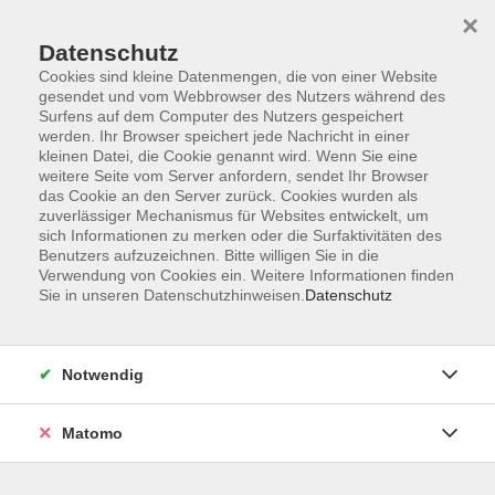
×
Datenschutz
Cookies sind kleine Datenmengen, die von einer Website
gesendet und vom Webbrowser des Nutzers während des
Surfens auf dem Computer des Nutzers gespeichert
Skip to main content
werden. Ihr Browser speichert jede Nachricht in einer
kleinen Datei, die Cookie genannt wird. Wenn Sie eine
weitere Seite vom Server anfordern, sendet Ihr Browser
Der Kurs konnte nicht gefunden werden.
das Cookie an den Server zurück. Cookies wurden als
zuverlässiger Mechanismus für Websites entwickelt, um
sich Informationen zu merken oder die Surfaktivitäten des
Benutzers aufzuzeichnen. Bitte willigen Sie in die
Verwendung von Cookies ein. Weitere Informationen finden
Sie in unseren Datenschutzhinweisen.
Datenschutz
Barrierefreiheit
Lage & Routenplan
Impressum
Notwendig
AGB
Datenschutzerklärung
Matomo
Widerruf