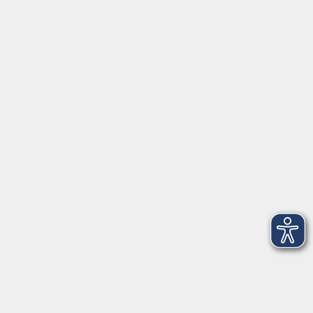
Servicezeiten
Grafing
Griesstr. 27, 85567 Grafing
Montag
09:30 - 12:30
Dienstag
09:30 - 12:30
Mittwoch
09:30 - 12:30
Donnerstag
09:30 - 12:30
Ebersberg
Dr.-Wintrich-Str. 3, 85560 Ebersberg
Montag
09:30 - 12:30
Dienstag
09:30 - 12:30
Donnerstag
09:30 - 12:00
16:00 - 18:00