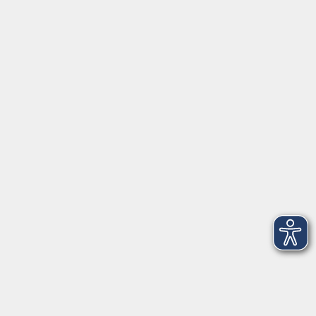
Servicezeiten
Grafing
Griesstr. 27, 85567 Grafing
Montag
09:30 - 12:30
Dienstag
09:30 - 12:30
Mittwoch
09:30 - 12:30
Donnerstag
09:30 - 12:30
Ebersberg
Dr.-Wintrich-Str. 3, 85560 Ebersberg
Montag
09:30 - 12:30
Dienstag
09:30 - 12:30
Donnerstag
09:30 - 12:00
16:00 - 18:00