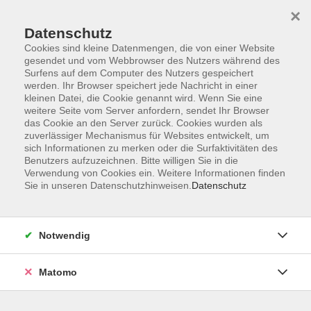
×
Datenschutz
Cookies sind kleine Datenmengen, die von einer Website
gesendet und vom Webbrowser des Nutzers während des
Surfens auf dem Computer des Nutzers gespeichert
Skip to main content
werden. Ihr Browser speichert jede Nachricht in einer
kleinen Datei, die Cookie genannt wird. Wenn Sie eine
weitere Seite vom Server anfordern, sendet Ihr Browser
Der Kurs konnte nicht gefunden werden.
das Cookie an den Server zurück. Cookies wurden als
zuverlässiger Mechanismus für Websites entwickelt, um
sich Informationen zu merken oder die Surfaktivitäten des
Benutzers aufzuzeichnen. Bitte willigen Sie in die
Verwendung von Cookies ein. Weitere Informationen finden
Sie in unseren Datenschutzhinweisen.
Datenschutz
Barrierefreiheit
Lage & Routenplan
Impressum
Notwendig
AGB
Datenschutzerklärung
Matomo
Widerruf