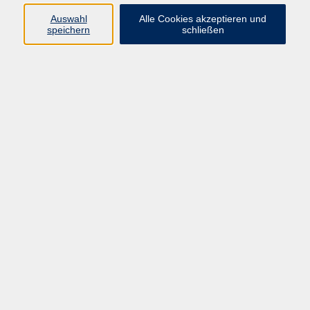
Auswahl
Alle Cookies akzeptieren und
Programm
speichern
schließen
vhs Online-Kurse
Gesellschaft, Politik
Kultur
Gesundheit
Sprachen
Beruf, IT
junge vhs
Kurse für Ältere
Schwerpunkt
Vortragskarte
Kursleitende