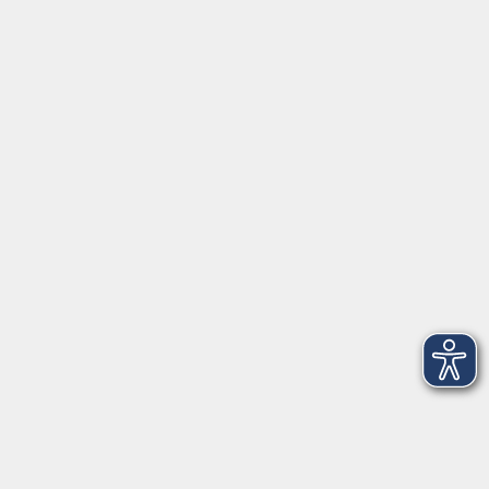
Servicezeiten
Grafing
Griesstr. 27, 85567 Grafing
Montag
09:30 - 12:30
Dienstag
09:30 - 12:30
Mittwoch
09:30 - 12:30
Donnerstag
09:30 - 12:30
Ebersberg
Dr.-Wintrich-Str. 3, 85560 Ebersberg
Montag
09:30 - 12:30
Dienstag
09:30 - 12:30
Donnerstag
09:30 - 12:00
16:00 - 18:00