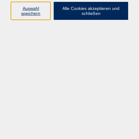
Auswahl
Alle Cookies akzeptieren und
Programm
speichern
schließen
vhs Online-Kurse
Gesellschaft, Politik
Kultur
Gesundheit
Sprachen
Beruf, IT
junge vhs
Kurse für Ältere
Schwerpunkt
Vortragskarte
Kursleitende