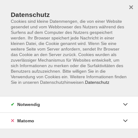
×
Datenschutz
Cookies sind kleine Datenmengen, die von einer Website
gesendet und vom Webbrowser des Nutzers während des
Surfens auf dem Computer des Nutzers gespeichert
Skip to main content
werden. Ihr Browser speichert jede Nachricht in einer
kleinen Datei, die Cookie genannt wird. Wenn Sie eine
weitere Seite vom Server anfordern, sendet Ihr Browser
Der Kurs konnte nicht gefunden werden.
das Cookie an den Server zurück. Cookies wurden als
zuverlässiger Mechanismus für Websites entwickelt, um
sich Informationen zu merken oder die Surfaktivitäten des
Benutzers aufzuzeichnen. Bitte willigen Sie in die
Verwendung von Cookies ein. Weitere Informationen finden
Sie in unseren Datenschutzhinweisen.
Datenschutz
Barrierefreiheit
Lage & Routenplan
Impressum
Notwendig
AGB
Datenschutzerklärung
Matomo
Widerruf