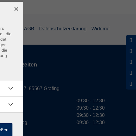
×
rs
mpressum
AGB
Datenschutzerklärung
Widerruf
ei, die
ndet
ger
 die
dung
Servicezeiten
Grafing
Griesstr. 27, 85567 Grafing
Montag
09:30 - 12:30
Dienstag
09:30 - 12:30
Mittwoch
09:30 - 12:30
Donnerstag
09:30 - 12:30
ießen