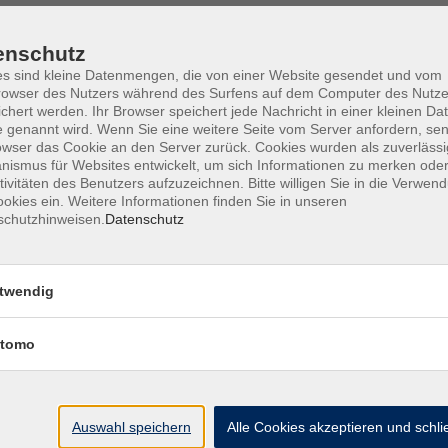
enschutz
s sind kleine Datenmengen, die von einer Website gesendet und vom
owser des Nutzers während des Surfens auf dem Computer des Nutze
Barrierefreiheit
Lage & Routenplan
I
chert werden. Ihr Browser speichert jede Nachricht in einer kleinen Dat
 genannt wird. Wenn Sie eine weitere Seite vom Server anfordern, se
owser das Cookie an den Server zurück. Cookies wurden als zuverlässi
ismus für Websites entwickelt, um sich Informationen zu merken oder
tivitäten des Benutzers aufzuzeichnen. Bitte willigen Sie in die Verwen
okies ein. Weitere Informationen finden Sie in unseren
Volkshochschule Ebersberger Land im
schutzhinweisen.
Datenschutz
Zweckverband Kommunale Bildung
Griesstr. 27
twendig
85567 Grafing
tomo
info@vhs-ebersberger-land.de
Tel: 08092 8195-0
Auswahl speichern
Alle Cookies akzeptieren und schl