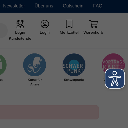
Newsletter
Über uns
Gutschein
FAQ
Login
Login
Merkzettel
Warenkorb
Kursleitende
hs
Kurse für
Schwerpunkt
Vortragskarte
Ältere