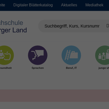
eite
Digitaler Blätterkatalog
Aktuelles
Mediathek
sundheit
Sprachen
Beruf, IT
junge v