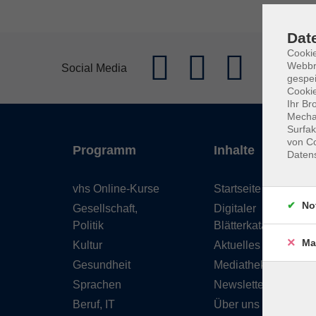
Dat
Cookie
Webbr
Social Media
gespei
Cookie
Ihr Br
Mechan
Surfak
von Co
Programm
Inhalte
Daten
vhs Online-Kurse
Startseite
No
Gesellschaft,
Digitaler
Politik
Blätterkatalog
Ma
Kultur
Aktuelles
Gesundheit
Mediathek
Sprachen
Newsletter
Beruf, IT
Über uns