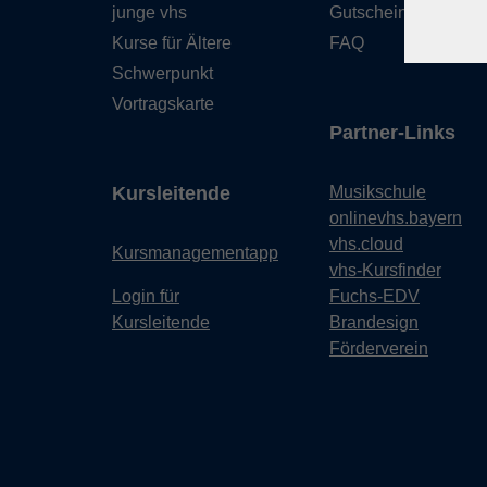
junge vhs
Gutschein
Kurse für Ältere
FAQ
Schwerpunkt
Vortragskarte
Partner-Links
Kursleitende
Musikschule
onlinevhs.bayern
vhs.cloud
Kursmanagementapp
vhs-Kursfinder
Login für
Fuchs-EDV
Kursleitende
Brandesign
Förderverein