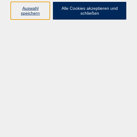
Auswahl
Alle Cookies akzeptieren und
Programm
speichern
schließen
vhs Online-Kurse
Gesellschaft, Politik
Kultur
Gesundheit
Sprachen
Beruf, IT
junge vhs
Kurse für Ältere
Schwerpunkt
Vortragskarte
Kursleitende