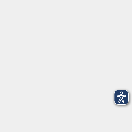
Servicezeiten
Grafing
Griesstr. 27, 85567 Grafing
Montag
09:30 - 12:30
Dienstag
09:30 - 12:30
Mittwoch
09:30 - 12:30
Donnerstag
09:30 - 12:30
Ebersberg
Dr.-Wintrich-Str. 3, 85560 Ebersberg
Montag
09:30 - 12:30
Dienstag
09:30 - 12:30
Donnerstag
09:30 - 12:00
16:00 - 18:00