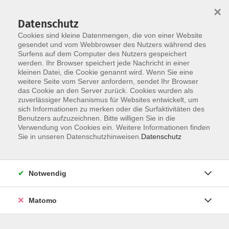
×
Datenschutz
Cookies sind kleine Datenmengen, die von einer Website
gesendet und vom Webbrowser des Nutzers während des
Surfens auf dem Computer des Nutzers gespeichert
Skip to main content
werden. Ihr Browser speichert jede Nachricht in einer
kleinen Datei, die Cookie genannt wird. Wenn Sie eine
weitere Seite vom Server anfordern, sendet Ihr Browser
Der Kurs konnte nicht gefunden werden.
das Cookie an den Server zurück. Cookies wurden als
zuverlässiger Mechanismus für Websites entwickelt, um
sich Informationen zu merken oder die Surfaktivitäten des
Benutzers aufzuzeichnen. Bitte willigen Sie in die
Verwendung von Cookies ein. Weitere Informationen finden
Barrierefreiheit
Sie in unseren Datenschutzhinweisen.
Datenschutz
Lage & Routenplan
Impressum
Notwendig
AGB
Datenschutzerklärung
Matomo
Widerruf