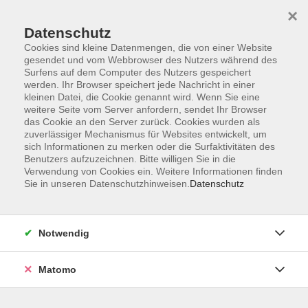
×
Datenschutz
Cookies sind kleine Datenmengen, die von einer Website
gesendet und vom Webbrowser des Nutzers während des
Surfens auf dem Computer des Nutzers gespeichert
Skip to main content
werden. Ihr Browser speichert jede Nachricht in einer
kleinen Datei, die Cookie genannt wird. Wenn Sie eine
weitere Seite vom Server anfordern, sendet Ihr Browser
Der Kurs konnte nicht gefunden werden.
das Cookie an den Server zurück. Cookies wurden als
zuverlässiger Mechanismus für Websites entwickelt, um
sich Informationen zu merken oder die Surfaktivitäten des
Benutzers aufzuzeichnen. Bitte willigen Sie in die
Verwendung von Cookies ein. Weitere Informationen finden
Sie in unseren Datenschutzhinweisen.
Datenschutz
Barrierefreiheit
Lage & Routenplan
Impressum
Notwendig
AGB
Datenschutzerklärung
Matomo
Widerruf