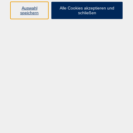
Auswahl
Alle Cookies akzeptieren und
Programm
speichern
schließen
vhs Online-Kurse
Gesellschaft, Politik
Kultur
Gesundheit
Sprachen
Beruf, IT
junge vhs
Kurse für Ältere
Schwerpunkt
Vortragskarte
Kursleitende