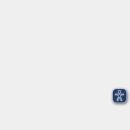
Servicezeiten
Grafing
Griesstr. 27, 85567 Grafing
Montag
09:30 - 12:30
Dienstag
09:30 - 12:30
Mittwoch
09:30 - 12:30
Donnerstag
09:30 - 12:30
Ebersberg
Dr.-Wintrich-Str. 3, 85560 Ebersberg
Montag
09:30 - 12:30
Dienstag
09:30 - 12:30
Donnerstag
09:30 - 12:00
16:00 - 18:00