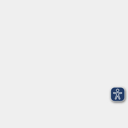
Servicezeiten
Grafing
Griesstr. 27, 85567 Grafing
Montag
09:30 - 12:30
Dienstag
09:30 - 12:30
Mittwoch
09:30 - 12:30
Donnerstag
09:30 - 12:30
Ebersberg
Dr.-Wintrich-Str. 3, 85560 Ebersberg
Montag
09:30 - 12:30
Dienstag
09:30 - 12:30
Donnerstag
09:30 - 12:00
16:00 - 18:00