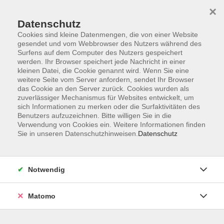
×
Datenschutz
Cookies sind kleine Datenmengen, die von einer Website
gesendet und vom Webbrowser des Nutzers während des
Surfens auf dem Computer des Nutzers gespeichert
Skip to main content
werden. Ihr Browser speichert jede Nachricht in einer
kleinen Datei, die Cookie genannt wird. Wenn Sie eine
weitere Seite vom Server anfordern, sendet Ihr Browser
Der Kurs konnte nicht gefunden werden.
das Cookie an den Server zurück. Cookies wurden als
zuverlässiger Mechanismus für Websites entwickelt, um
sich Informationen zu merken oder die Surfaktivitäten des
Benutzers aufzuzeichnen. Bitte willigen Sie in die
Verwendung von Cookies ein. Weitere Informationen finden
Sie in unseren Datenschutzhinweisen.
Datenschutz
Barrierefreiheit
Lage & Routenplan
Impressum
Notwendig
AGB
Datenschutzerklärung
Matomo
Widerruf