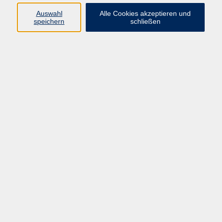
Auswahl
Alle Cookies akzeptieren und
Programm
speichern
schließen
vhs Online-Kurse
Gesellschaft, Politik
Kultur
Gesundheit
Sprachen
Beruf, IT
junge vhs
Kurse für Ältere
Schwerpunkt
Vortragskarte
Kursleitende