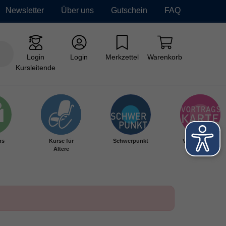
Newsletter
Über uns
Gutschein
FAQ
Login
Login
Merkzettel
Warenkorb
Kursleitende
hs
Kurse für
Schwerpunkt
Vortragskarte
Ältere