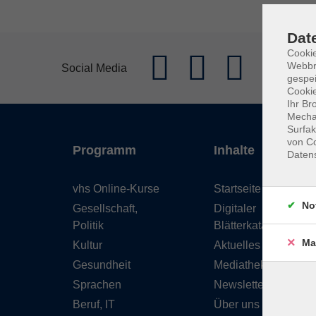
Dat
Cookie
Webbr
Social Media
gespei
Cookie
Ihr Br
Mechan
Surfak
von Co
Programm
Inhalte
Daten
vhs Online-Kurse
Startseite
No
Gesellschaft,
Digitaler
Politik
Blätterkatalog
Ma
Kultur
Aktuelles
Gesundheit
Mediathek
Sprachen
Newsletter
Beruf, IT
Über uns