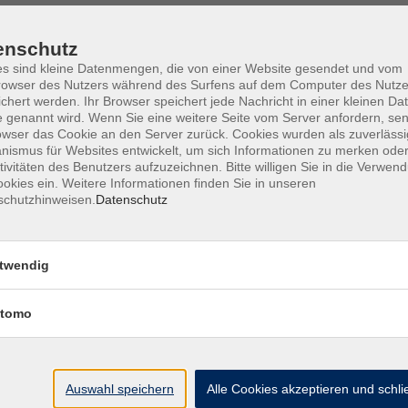
enschutz
s sind kleine Datenmengen, die von einer Website gesendet und vom
owser des Nutzers während des Surfens auf dem Computer des Nutze
Barrierefreiheit
Lage & Routenplan
I
chert werden. Ihr Browser speichert jede Nachricht in einer kleinen Dat
 genannt wird. Wenn Sie eine weitere Seite vom Server anfordern, se
owser das Cookie an den Server zurück. Cookies wurden als zuverlässi
ismus für Websites entwickelt, um sich Informationen zu merken oder
tivitäten des Benutzers aufzuzeichnen. Bitte willigen Sie in die Verwen
okies ein. Weitere Informationen finden Sie in unseren
Volkshochschule Ebersberger Land im
schutzhinweisen.
Datenschutz
Zweckverband Kommunale Bildung
Griesstr. 27
twendig
85567 Grafing
tomo
info@vhs-ebersberger-land.de
Tel: 08092 8195-0
Auswahl speichern
Alle Cookies akzeptieren und schl