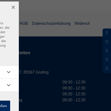
×
rs
mpressum
AGB
Datenschutzerklärung
Widerruf
ei, die
ndet
ger
 die
dung
Servicezeiten
Grafing
Griesstr. 27, 85567 Grafing
Montag
09:30 - 12:30
Dienstag
09:30 - 12:30
Mittwoch
09:30 - 12:30
Donnerstag
09:30 - 12:30
ießen