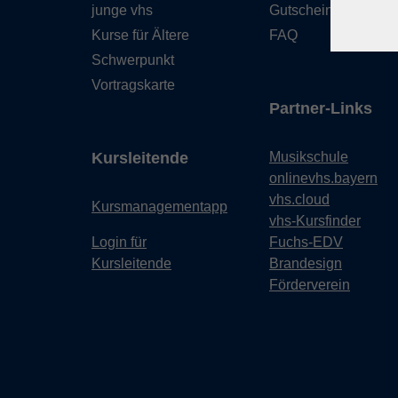
junge vhs
Gutschein
Kurse für Ältere
FAQ
Schwerpunkt
Vortragskarte
Partner-Links
Kursleitende
Musikschule
onlinevhs.bayern
vhs.cloud
Kursmanagementapp
vhs-Kursfinder
Login für
Fuchs-EDV
Kursleitende
Brandesign
Förderverein