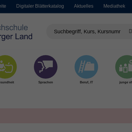
eite
Digitaler Blätterkatalog
Aktuelles
Mediathek
sundheit
Sprachen
Beruf, IT
junge v