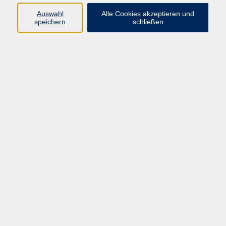
Auswahl
Alle Cookies akzeptieren und
Programm
speichern
schließen
vhs Online-Kurse
Gesellschaft, Politik
Kultur
Gesundheit
Sprachen
Beruf, IT
junge vhs
Kurse für Ältere
Schwerpunkt
Vortragskarte
Kursleitende