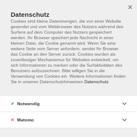
×
Datenschutz
Cookies sind kleine Datenmengen, die von einer Website
gesendet und vom Webbrowser des Nutzers während des
Surfens auf dem Computer des Nutzers gespeichert
Skip to main content
werden. Ihr Browser speichert jede Nachricht in einer
kleinen Datei, die Cookie genannt wird. Wenn Sie eine
weitere Seite vom Server anfordern, sendet Ihr Browser
Der Kurs konnte nicht gefunden werden.
das Cookie an den Server zurück. Cookies wurden als
zuverlässiger Mechanismus für Websites entwickelt, um
sich Informationen zu merken oder die Surfaktivitäten des
Benutzers aufzuzeichnen. Bitte willigen Sie in die
Verwendung von Cookies ein. Weitere Informationen finden
Sie in unseren Datenschutzhinweisen.
Datenschutz
Barrierefreiheit
Lage & Routenplan
Impressum
Notwendig
AGB
Datenschutzerklärung
Matomo
Widerruf