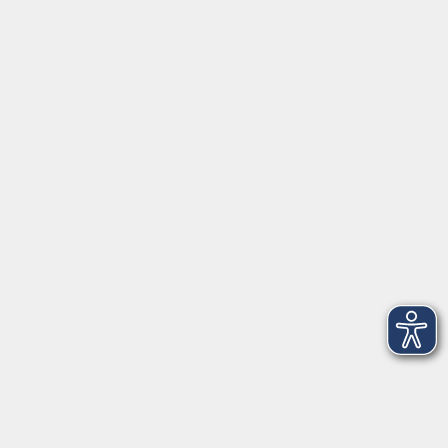
Servicezeiten
Grafing
Griesstr. 27, 85567 Grafing
Montag
09:30 - 12:30
Dienstag
09:30 - 12:30
Mittwoch
09:30 - 12:30
Donnerstag
09:30 - 12:30
Ebersberg
Dr.-Wintrich-Str. 3, 85560 Ebersberg
Montag
09:30 - 12:30
Dienstag
09:30 - 12:30
Donnerstag
09:30 - 12:00
16:00 - 18:00