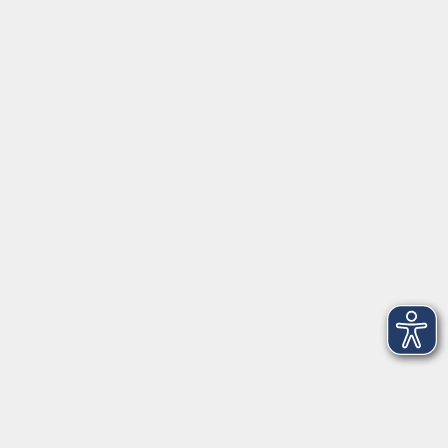
Servicezeiten
Grafing
Griesstr. 27, 85567 Grafing
Montag
09:30 - 12:30
Dienstag
09:30 - 12:30
Mittwoch
09:30 - 12:30
Donnerstag
09:30 - 12:30
Ebersberg
Dr.-Wintrich-Str. 3, 85560 Ebersberg
Montag
09:30 - 12:30
Dienstag
09:30 - 12:30
Donnerstag
09:30 - 12:00
16:00 - 18:00