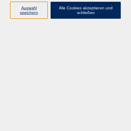
Auswahl
Alle Cookies akzeptieren und
Programm
speichern
schließen
vhs Online-Kurse
Gesellschaft, Politik
Kultur
Gesundheit
Sprachen
Beruf, IT
junge vhs
Kurse für Ältere
Schwerpunkt
Vortragskarte
Kursleitende