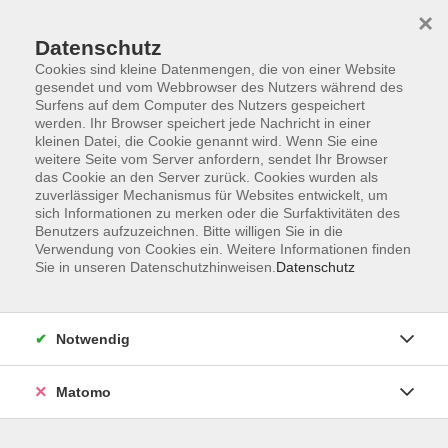
×
Datenschutz
Cookies sind kleine Datenmengen, die von einer Website
gesendet und vom Webbrowser des Nutzers während des
Surfens auf dem Computer des Nutzers gespeichert
Skip to main content
werden. Ihr Browser speichert jede Nachricht in einer
kleinen Datei, die Cookie genannt wird. Wenn Sie eine
weitere Seite vom Server anfordern, sendet Ihr Browser
Der Kurs konnte nicht gefunden werden.
das Cookie an den Server zurück. Cookies wurden als
zuverlässiger Mechanismus für Websites entwickelt, um
sich Informationen zu merken oder die Surfaktivitäten des
Benutzers aufzuzeichnen. Bitte willigen Sie in die
Verwendung von Cookies ein. Weitere Informationen finden
Sie in unseren Datenschutzhinweisen.
Datenschutz
Barrierefreiheit
Lage & Routenplan
Impressum
Notwendig
AGB
Datenschutzerklärung
Matomo
Widerruf