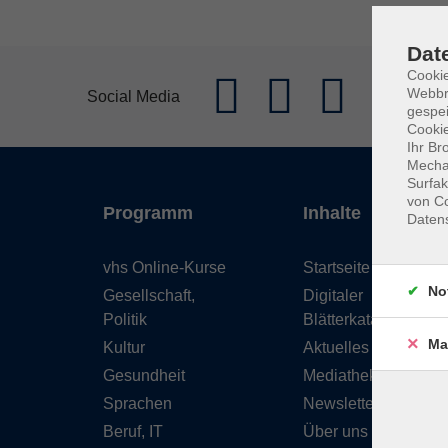
Dat
Cookie
Webbr
Social Media
gespei
Cookie
Ihr Br
Mechan
Surfak
von Co
Programm
Inhalte
Daten
vhs Online-Kurse
Startseite
No
Gesellschaft,
Digitaler
Politik
Blätterkatalog
Ma
Kultur
Aktuelles
Gesundheit
Mediathek
Sprachen
Newsletter
Beruf, IT
Über uns