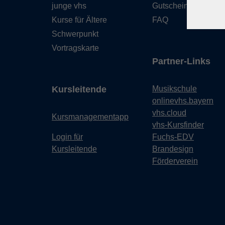
junge vhs
Gutschein
Kurse für Ältere
FAQ
Schwerpunkt
Vortragskarte
Partner-Links
Kursleitende
Musikschule
onlinevhs.bayern
vhs.cloud
Kursmanagementapp
vhs-Kursfinder
Login für
Fuchs-EDV
Kursleitende
Brandesign
Förderverein