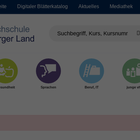
eite
Digitaler Blätterkatalog
Aktuelles
Mediathek
sundheit
Sprachen
Beruf, IT
junge v