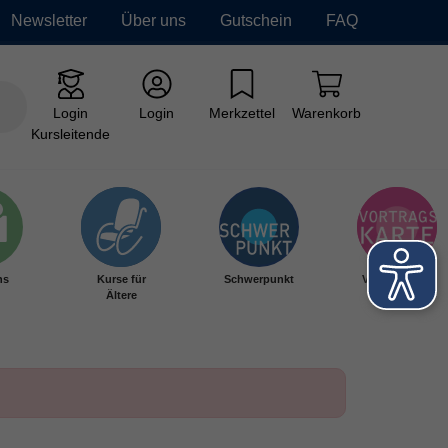
Newsletter
Über uns
Gutschein
FAQ
Login
Login
Merkzettel
Warenkorb
Kursleitende
hs
Kurse für
Schwerpunkt
Vortragskarte
Ältere