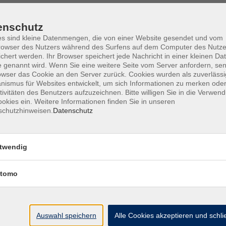
enschutz
s sind kleine Datenmengen, die von einer Website gesendet und vom
owser des Nutzers während des Surfens auf dem Computer des Nutze
Barrierefreiheit
Lage & Routenplan
I
chert werden. Ihr Browser speichert jede Nachricht in einer kleinen Dat
 genannt wird. Wenn Sie eine weitere Seite vom Server anfordern, se
owser das Cookie an den Server zurück. Cookies wurden als zuverlässi
ismus für Websites entwickelt, um sich Informationen zu merken oder
tivitäten des Benutzers aufzuzeichnen. Bitte willigen Sie in die Verwen
okies ein. Weitere Informationen finden Sie in unseren
Volkshochschule Ebersberger Land im
schutzhinweisen.
Datenschutz
Zweckverband Kommunale Bildung
Griesstr. 27
twendig
85567 Grafing
tomo
info@vhs-ebersberger-land.de
Tel: 08092 8195-0
Auswahl speichern
Alle Cookies akzeptieren und schl