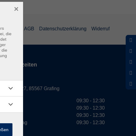
×
rs
mpressum
AGB
Datenschutzerklärung
Widerruf
ei, die
ndet
ger
 die
dung
Servicezeiten
Grafing
Griesstr. 27, 85567 Grafing
Montag
09:30 - 12:30
Dienstag
09:30 - 12:30
Mittwoch
09:30 - 12:30
Donnerstag
09:30 - 12:30
ießen