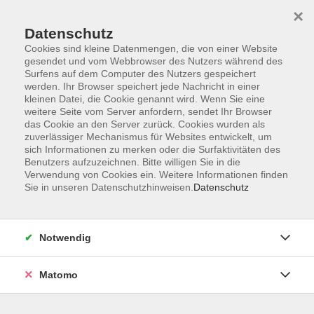
×
Datenschutz
Cookies sind kleine Datenmengen, die von einer Website
gesendet und vom Webbrowser des Nutzers während des
Surfens auf dem Computer des Nutzers gespeichert
Skip to main content
werden. Ihr Browser speichert jede Nachricht in einer
kleinen Datei, die Cookie genannt wird. Wenn Sie eine
weitere Seite vom Server anfordern, sendet Ihr Browser
Der Kurs konnte nicht gefunden werden.
das Cookie an den Server zurück. Cookies wurden als
zuverlässiger Mechanismus für Websites entwickelt, um
sich Informationen zu merken oder die Surfaktivitäten des
Benutzers aufzuzeichnen. Bitte willigen Sie in die
Verwendung von Cookies ein. Weitere Informationen finden
Sie in unseren Datenschutzhinweisen.
Datenschutz
Barrierefreiheit
Lage & Routenplan
Impressum
Notwendig
AGB
Datenschutzerklärung
Matomo
Widerruf