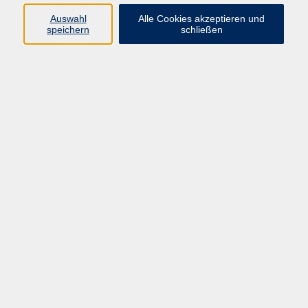
Auswahl
Alle Cookies akzeptieren und
Programm
speichern
schließen
vhs Online-Kurse
Gesellschaft, Politik
Kultur
Gesundheit
Sprachen
Beruf, IT
junge vhs
Kurse für Ältere
Schwerpunkt
Vortragskarte
Kursleitende