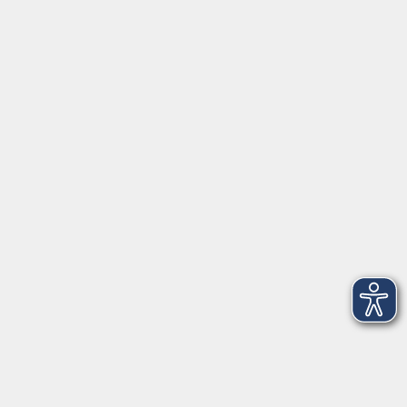
Servicezeiten
Grafing
Griesstr. 27, 85567 Grafing
Montag
09:30 - 12:30
Dienstag
09:30 - 12:30
Mittwoch
09:30 - 12:30
Donnerstag
09:30 - 12:30
Ebersberg
Dr.-Wintrich-Str. 3, 85560 Ebersberg
Montag
09:30 - 12:30
Dienstag
09:30 - 12:30
Donnerstag
09:30 - 12:00
16:00 - 18:00