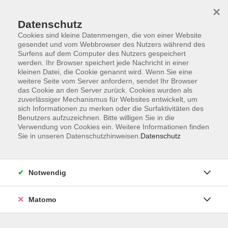
×
Datenschutz
Cookies sind kleine Datenmengen, die von einer Website
gesendet und vom Webbrowser des Nutzers während des
Surfens auf dem Computer des Nutzers gespeichert
Skip to main content
werden. Ihr Browser speichert jede Nachricht in einer
kleinen Datei, die Cookie genannt wird. Wenn Sie eine
weitere Seite vom Server anfordern, sendet Ihr Browser
Der Kurs konnte nicht gefunden werden.
das Cookie an den Server zurück. Cookies wurden als
zuverlässiger Mechanismus für Websites entwickelt, um
sich Informationen zu merken oder die Surfaktivitäten des
Benutzers aufzuzeichnen. Bitte willigen Sie in die
Verwendung von Cookies ein. Weitere Informationen finden
Sie in unseren Datenschutzhinweisen.
Datenschutz
Barrierefreiheit
Lage & Routenplan
Impressum
Notwendig
AGB
Datenschutzerklärung
Matomo
Widerruf