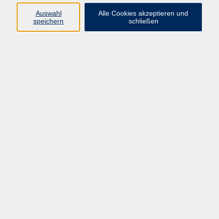
Auswahl
Alle Cookies akzeptieren und
Programm
speichern
schließen
vhs Online-Kurse
Gesellschaft, Politik
Kultur
Gesundheit
Sprachen
Beruf, IT
junge vhs
Kurse für Ältere
Schwerpunkt
Vortragskarte
Kursleitende