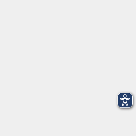
Servicezeiten
Grafing
Griesstr. 27, 85567 Grafing
Montag
09:30 - 12:30
Dienstag
09:30 - 12:30
Mittwoch
09:30 - 12:30
Donnerstag
09:30 - 12:30
Ebersberg
Dr.-Wintrich-Str. 3, 85560 Ebersberg
Montag
09:30 - 12:30
Dienstag
09:30 - 12:30
Donnerstag
09:30 - 12:00
16:00 - 18:00