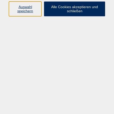
Auswahl
Alle Cookies akzeptieren und
Programm
speichern
schließen
vhs Online-Kurse
Gesellschaft, Politik
Kultur
Gesundheit
Sprachen
Beruf, IT
junge vhs
Kurse für Ältere
Schwerpunkt
Vortragskarte
Kursleitende