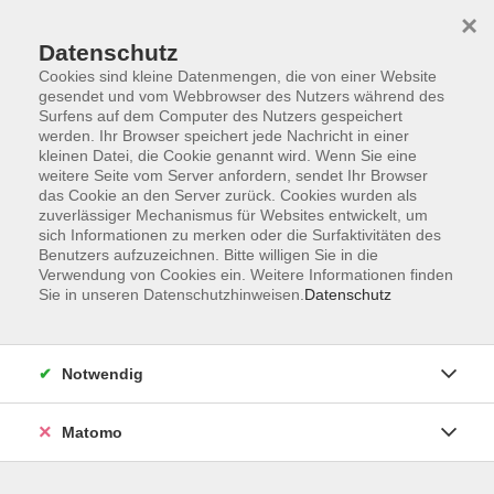
×
Datenschutz
Cookies sind kleine Datenmengen, die von einer Website
gesendet und vom Webbrowser des Nutzers während des
Surfens auf dem Computer des Nutzers gespeichert
Skip to main content
werden. Ihr Browser speichert jede Nachricht in einer
kleinen Datei, die Cookie genannt wird. Wenn Sie eine
weitere Seite vom Server anfordern, sendet Ihr Browser
Der Kurs konnte nicht gefunden werden.
das Cookie an den Server zurück. Cookies wurden als
zuverlässiger Mechanismus für Websites entwickelt, um
sich Informationen zu merken oder die Surfaktivitäten des
Benutzers aufzuzeichnen. Bitte willigen Sie in die
Verwendung von Cookies ein. Weitere Informationen finden
Sie in unseren Datenschutzhinweisen.
Datenschutz
Barrierefreiheit
Lage & Routenplan
Impressum
Notwendig
AGB
Datenschutzerklärung
Matomo
Widerruf