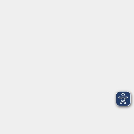
Servicezeiten
Grafing
Griesstr. 27, 85567 Grafing
Montag
09:30 - 12:30
Dienstag
09:30 - 12:30
Mittwoch
09:30 - 12:30
Donnerstag
09:30 - 12:30
Ebersberg
Dr.-Wintrich-Str. 3, 85560 Ebersberg
Montag
09:30 - 12:30
Dienstag
09:30 - 12:30
Donnerstag
09:30 - 12:00
16:00 - 18:00