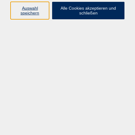
Auswahl
Alle Cookies akzeptieren und
Programm
speichern
schließen
vhs Online-Kurse
Gesellschaft, Politik
Kultur
Gesundheit
Sprachen
Beruf, IT
junge vhs
Kurse für Ältere
Schwerpunkt
Vortragskarte
Kursleitende