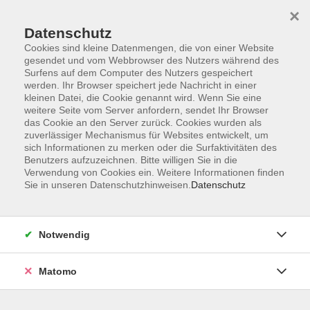
×
Datenschutz
Cookies sind kleine Datenmengen, die von einer Website
gesendet und vom Webbrowser des Nutzers während des
Surfens auf dem Computer des Nutzers gespeichert
Skip to main content
werden. Ihr Browser speichert jede Nachricht in einer
kleinen Datei, die Cookie genannt wird. Wenn Sie eine
weitere Seite vom Server anfordern, sendet Ihr Browser
Der Kurs konnte nicht gefunden werden.
das Cookie an den Server zurück. Cookies wurden als
zuverlässiger Mechanismus für Websites entwickelt, um
sich Informationen zu merken oder die Surfaktivitäten des
Benutzers aufzuzeichnen. Bitte willigen Sie in die
Verwendung von Cookies ein. Weitere Informationen finden
Sie in unseren Datenschutzhinweisen.
Datenschutz
Barrierefreiheit
Lage & Routenplan
Impressum
Notwendig
AGB
Datenschutzerklärung
Matomo
Widerruf