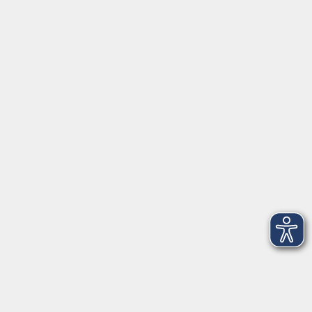
Servicezeiten
Grafing
Griesstr. 27, 85567 Grafing
Montag
09:30 - 12:30
Dienstag
09:30 - 12:30
Mittwoch
09:30 - 12:30
Donnerstag
09:30 - 12:30
Ebersberg
Dr.-Wintrich-Str. 3, 85560 Ebersberg
Montag
09:30 - 12:30
Dienstag
09:30 - 12:30
Donnerstag
09:30 - 12:00
16:00 - 18:00